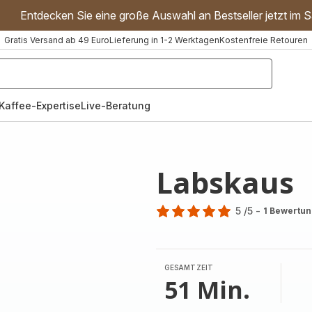
Entdecken Sie eine große Auswahl an Bestseller jetzt im S
Gratis Versand ab 49 Euro
Lieferung in 1-2 Werktagen
Kostenfreie Retouren
"Handmixer","Waffeleisen"]
Kaffee-Expertise
Live-Beratung
Labskaus
5
/5
-
1 Bewertu
Bewertung
mit
5
Sternen
GESAMTZEIT
(Durchschnitt)
51 Min.