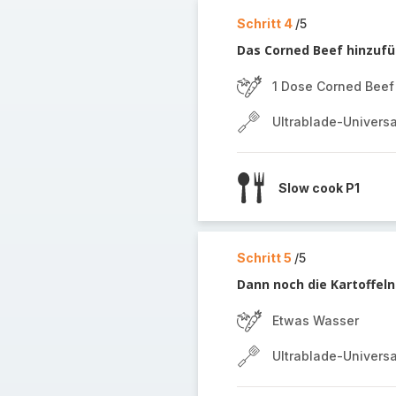
Schritt 4
/5
Das Corned Beef hinzufü
1 Dose Corned Beef
Ultrablade-Univers
Slow cook P1
Schritt 5
/5
Dann noch die Kartoffel
Etwas Wasser
Ultrablade-Univers