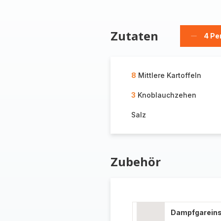
Zutaten
4 Pe
Person
löschen
8
Mittlere Kartoffeln
3
Knoblauchzehen
Salz
Zubehör
Dampfgareins