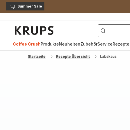
Summer Sale
Kopieren
["Kaffeevollautomat",
Krups
Homepage
Coffee Crush
Produkte
Neuheiten
Zubehör
Service
Rezepte
Startseite
Rezepte Übersicht
Labskaus