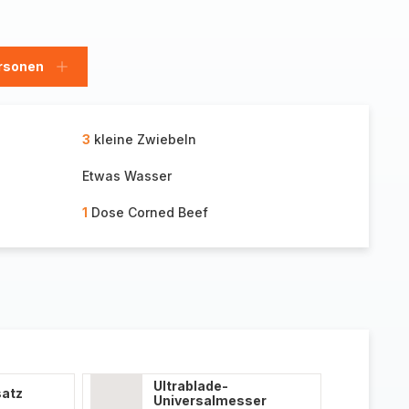
rsonen
en
Personen
hinzufügen
3
kleine Zwiebeln
Etwas Wasser
1
Dose Corned Beef
Ultrablade-
atz
Universalmesser