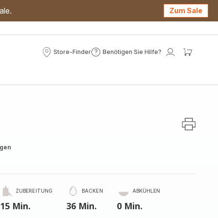
ale.
Zum Sale
Store-Finder
Benötigen Sie Hilfe?
Store-
Benötigen
Mein
Mein
Finder
Sie
Konto
Waren
Hilfe?
ngen
ZUBEREITUNG
BACKEN
ABKÜHLEN
15 Min.
36 Min.
0 Min.