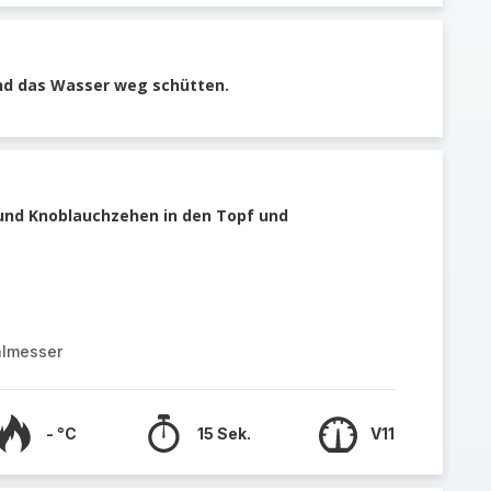
nd das Wasser weg schütten.
 und Knoblauchzehen in den Topf und
almesser
- °C
15 Sek.
V11