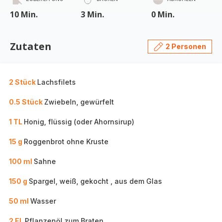
10 Min.
3 Min.
0 Min.
Zutaten
2 Personen
2 Stück
Lachsfilets
0.5 Stück
Zwiebeln, gewürfelt
1 TL
Honig, flüssig (oder Ahornsirup)
15 g
Roggenbrot ohne Kruste
100 ml
Sahne
150 g
Spargel, weiß, gekocht , aus dem Glas
50 ml
Wasser
2 EL
Pflanzenöl zum Braten