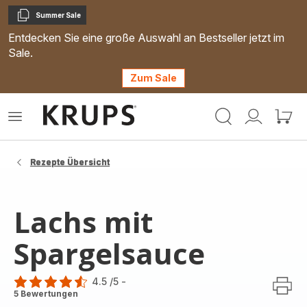
Summer Sale
Kopieren
Entdecken Sie eine große Auswahl an Bestseller jetzt im
Sale.
Zum Sale
Krups
Das
Mein
Mein
Homepage
Menü
Konto
Waren
öffnen
Rezepte Übersicht
Lachs mit
Spargelsauce
4.5
/5
-
ratings.4.5
5 Bewertungen