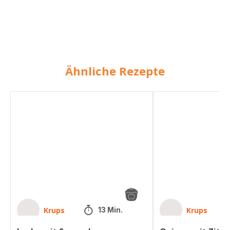
Ähnliche Rezepte
Lachs
Quinoa
mit
mit
Spargelsauce
Zitronen-
Spargelsauce
Krups
Krups
13 Min.