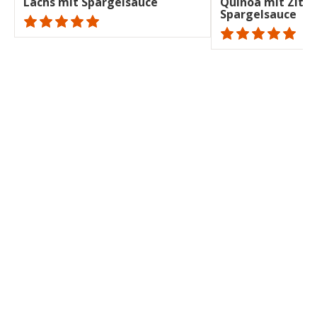
Lachs mit Spargelsauce
Quinoa mit Zitro
Spargelsauce
ratings.NaN
ratings.NaN