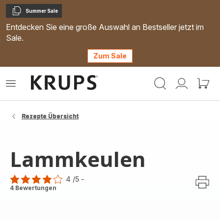
Summer Sale
Kopieren
Entdecken Sie eine große Auswahl an Bestseller jetzt im
Sale.
Zum Sale
Krups
Das
Mein
Mein
Homepage
Menü
Konto
Waren
öffnen
Rezepte Übersicht
Lammkeulen
4
/5
-
Bewertung
4 Bewertungen
mit
4
Sternen