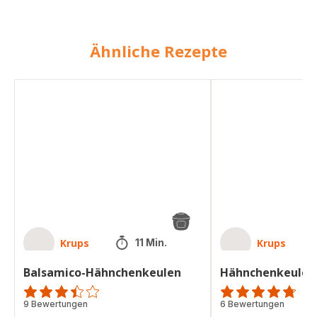
Ähnliche Rezepte
Balsamico-
Hähnchenkeulen
Hähnchenkeulen
mit
Tomaten
Krups
Krups
11 Min.
Balsamico-Hähnchenkeulen
Hähnchenkeulen
ratings.3.4
9 Bewertungen
ratings.4.7
6 Bewertungen