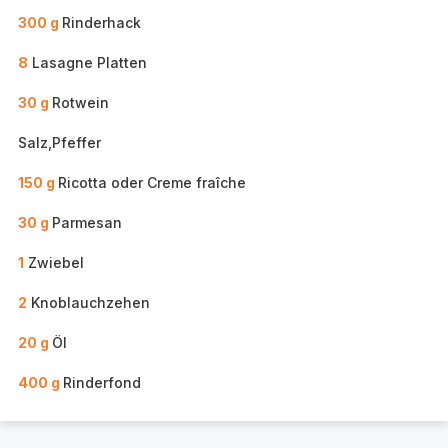
300 g
Rinderhack
8
Lasagne Platten
30 g
Rotwein
Salz,Pfeffer
150 g
Ricotta oder Creme fraîche
30 g
Parmesan
1
Zwiebel
2
Knoblauchzehen
20 g
Öl
400 g
Rinderfond