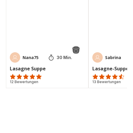
Nana75
Sabrina
30 Min.
Lasagne Suppe
Lasagne-Suppe
Bewertung
12 Bewertungen
ratings.4.5
13 Bewertungen
mit
5
Sternen
(Durchschnitt)