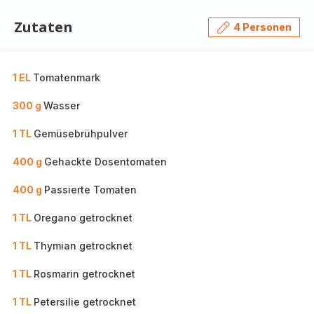
Zutaten
4 Personen
1 EL
Tomatenmark
300 g
Wasser
1 TL
Gemüsebrühpulver
400 g
Gehackte Dosentomaten
400 g
Passierte Tomaten
1 TL
Oregano getrocknet
1 TL
Thymian getrocknet
1 TL
Rosmarin getrocknet
1 TL
Petersilie getrocknet