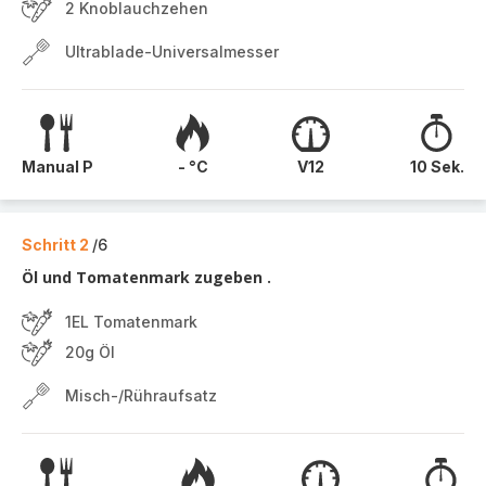
2 Knoblauchzehen
Ultrablade-Universalmesser
Manual P
- °C
V12
10 Sek.
Schritt 2
/6
Öl und Tomatenmark zugeben .
1EL Tomatenmark
20g Öl
Misch-/Rühraufsatz