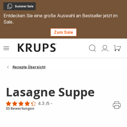
Summer Sale
Kopieren
Entdecken Sie eine große Auswahl an Bestseller jetzt im
Sale.
Zum Sale
Krups
Das
Mein
Mein
Homepage
Menü
Konto
Waren
öffnen
Rezepte Übersicht
Lasagne Suppe
4.3
/5
-
ratings.4.3
33 Bewertungen