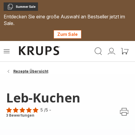
Summer Sale
Kopieren
Entdecken Sie eine große Auswahl an Bestseller jetzt im
Sale.
Zum Sale
Krups
Das
Mein
Mein
Homepage
Menü
Konto
Waren
öffnen
Rezepte Übersicht
Leb-Kuchen
5
/5
-
Bewertung
3 Bewertungen
mit
5
Sternen