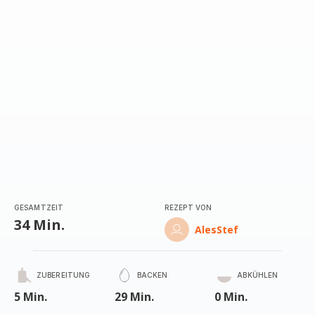
(Durchschnitt)
GESAMTZEIT
REZEPT VON
34 Min.
AlesStef
ZUBEREITUNG
BACKEN
ABKÜHLEN
5 Min.
29 Min.
0 Min.