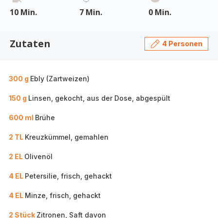
10 Min.
7 Min.
0 Min.
Zutaten
4 Personen
300 g
Ebly (Zartweizen)
150 g
Linsen, gekocht, aus der Dose, abgespült
600 ml
Brühe
2 TL
Kreuzkümmel, gemahlen
2 EL
Olivenöl
4 EL
Petersilie, frisch, gehackt
4 EL
Minze, frisch, gehackt
2 Stück
Zitronen, Saft davon