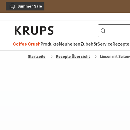
Summer Sale
Kopieren
["Kaffeevollautomat",
Krups
Homepage
Coffee Crush
Produkte
Neuheiten
Zubehör
Service
Rezepte
Startseite
Rezepte Übersicht
Linsen mit Saiten