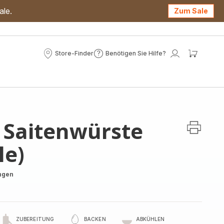
ale.
Zum Sale
Store-Finder
Benötigen Sie Hilfe?
Store-
Benötigen
Mein
Mein
Finder
Sie
Konto
Waren
Hilfe?
 Saitenwürste
le)
ngen
ZUBEREITUNG
BACKEN
ABKÜHLEN