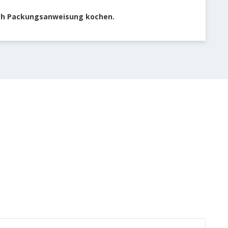
ach Packungsanweisung kochen.
Schwe