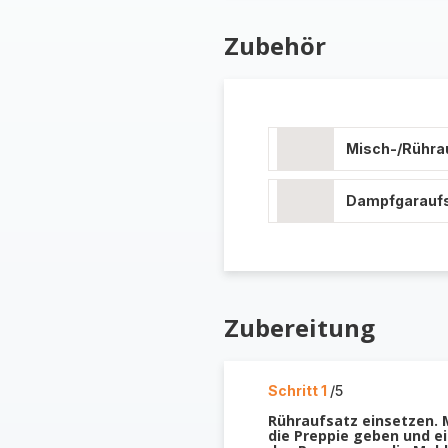
Zubehör
Misch-/Rühra
Dampfgarauf
Zubereitung
Schritt 1
/5
Rühraufsatz einsetzen. 
die Preppie geben und e