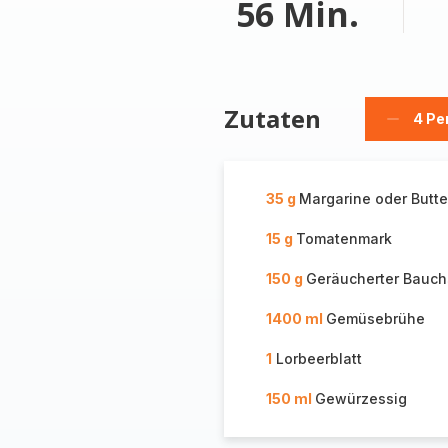
56 Min.
Zutaten
4 Pe
Person
löschen
35 g
Margarine oder Butte
15 g
Tomatenmark
150 g
Geräucherter Bauc
1400 ml
Gemüsebrühe
1
Lorbeerblatt
150 ml
Gewürzessig