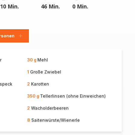
10 Min.
46 Min.
0 Min.
rsonen
en
Personen
hinzufügen
r
30 g
Mehl
1
Große Zwiebel
hspeck
2
Karotten
350 g
Tellerlinsen (ohne Einweichen)
2
Wacholderbeeren
8
Saitenwürste/Wienerle