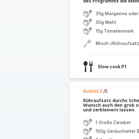
des Programms die Mehl
35g Margarine oder 
30g Mehl
15g Tomatenmark
Misch-/Rühraufsatz
Slow cook P1
Schritt 2
/5
Rühraufsatz durchs Schn
Wunsch auch den grob ze
und zerkleinern lassen.
1 Große Zwiebel
150g Geräucherter