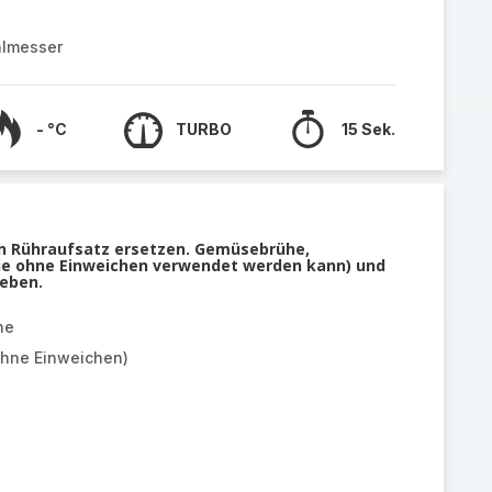
almesser
- °C
TURBO
15 Sek.
n Rühraufsatz ersetzen. Gemüsebrühe,
 die ohne Einweichen verwendet werden kann) und
geben.
he
ohne Einweichen)