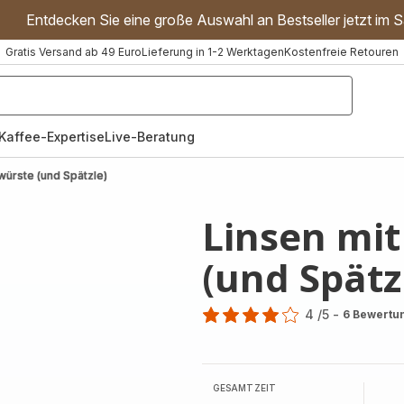
Entdecken Sie eine große Auswahl an Bestseller jetzt im S
Gratis Versand ab 49 Euro
Lieferung in 1-2 Werktagen
Kostenfreie Retouren
"Handmixer","Waffeleisen"]
Kaffee-Expertise
Live-Beratung
würste (und Spätzle)
Linsen mit
(und Spätz
4
/5
-
6 Bewertu
Bewertung
mit
4
Sternen
GESAMTZEIT
(Durchschnitt)