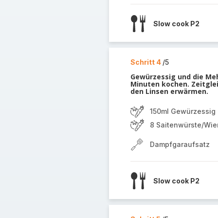
Slow cook P2
Schritt 4
/5
Gewürzessig und die Meh
Minuten kochen. Zeitgle
den Linsen erwärmen.
150ml Gewürzessig
8 Saitenwürste/Wie
Dampfgaraufsatz
Slow cook P2