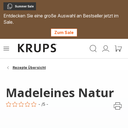
Summer Sale
Kopieren
Entdecken Sie eine große Auswahl an Bestseller jetzt im
Sale.
Zum Sale
Krups
Das
Mein
Mein
Homepage
Menü
Konto
Waren
öffnen
Rezepte Übersicht
Madeleines Natur
-
/5
-
ratings.0