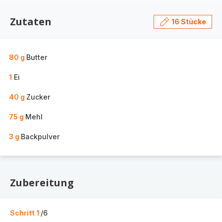
Zutaten
16 Stücke
80 g
Butter
1
Ei
40 g
Zucker
75 g
Mehl
3 g
Backpulver
Zubereitung
Schritt 1
/6