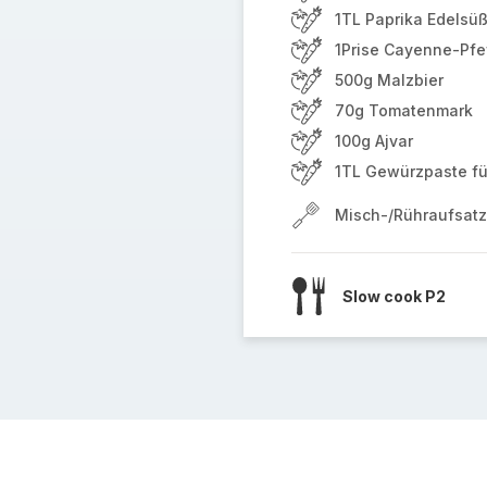
1TL Paprika Edelsü
1Prise Cayenne-Pfe
500g Malzbier
70g Tomatenmark
100g Ajvar
1TL Gewürzpaste fü
Misch-/Rühraufsatz
Slow cook P2