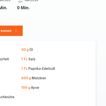
BACKEN
ABKÜHLEN
Min.
0 Min.
rsonen
en
Personen
hinzufügen
30 g
Öl
ürfelt
1 TL
Salz
1 TL
Paprika Edelsüß
500 g
Malzbier
100 g
Ajvar
ischbrühe