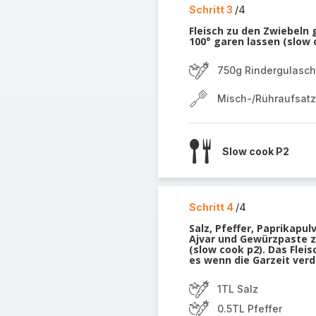
Schritt 3
/4
Fleisch zu den Zwiebeln
100° garen lassen (slow 
750g Rindergulasch
Misch-/Rühraufsatz
Slow cook P2
Schritt 4
/4
Salz, Pfeffer, Paprikapu
Ajvar und Gewürzpaste z
(slow cook p2). Das Flei
es wenn die Garzeit verd
1TL Salz
0.5TL Pfeffer