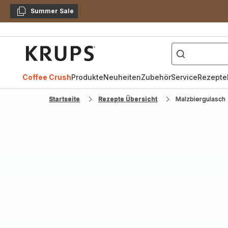
Summer Sale
Kopieren
["Kaffeevollautomat",
Krups
Homepage
Coffee Crush
Produkte
Neuheiten
Zubehör
Service
Rezepte
Startseite
Rezepte Übersicht
Malzbiergulasch