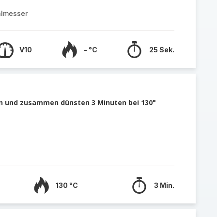
almesser
V10
- °C
25 Sek.
en und zusammen dünsten 3 Minuten bei 130°
130 °C
3 Min.