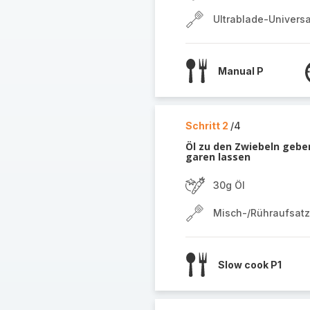
Ultrablade-Univers
Manual P
Schritt 2
/4
Öl zu den Zwiebeln geb
garen lassen
30g Öl
Misch-/Rühraufsatz
Slow cook P1