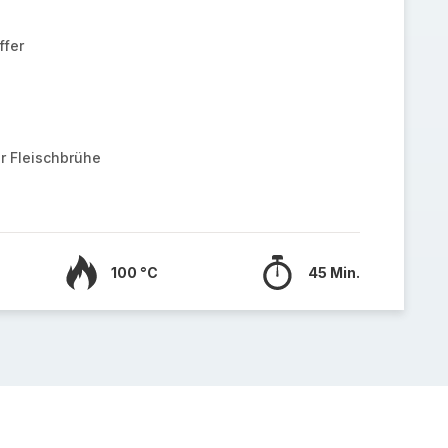
ß
ffer
r Fleischbrühe
100 °C
45 Min.