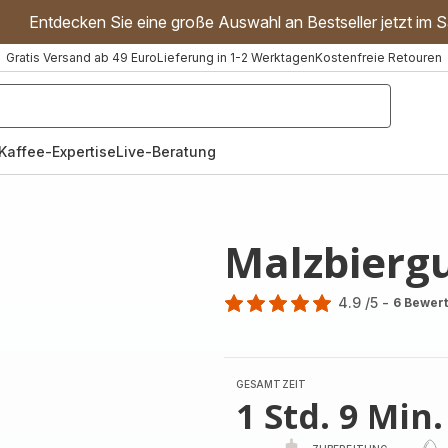
Entdecken Sie eine große Auswahl an Bestseller jetzt im S
Gratis Versand ab 49 Euro
Lieferung in 1-2 Werktagen
Kostenfreie Retouren
"Handmixer","Waffeleisen"]
Kaffee-Expertise
Live-Beratung
Malzbierg
4.9
/5
-
6 Bewer
ratings.4.9
GESAMTZEIT
1 Std. 9 Min.