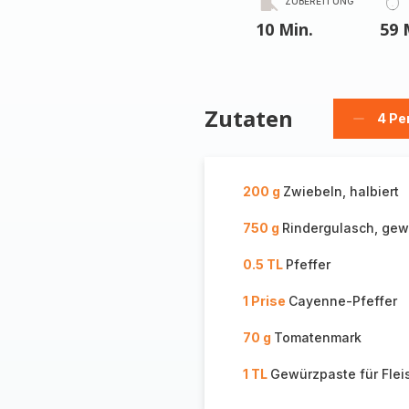
ZUBEREITUNG
10 Min.
59 
Zutaten
4 Pe
Person
löschen
200 g
Zwiebeln, halbiert
750 g
Rindergulasch, gew
0.5 TL
Pfeffer
1 Prise
Cayenne-Pfeffer
70 g
Tomatenmark
1 TL
Gewürzpaste für Fle