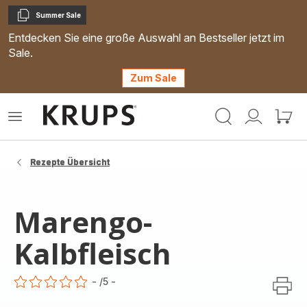
Summer Sale
Kopieren
Entdecken Sie eine große Auswahl an Bestseller jetzt im
Sale.
Zum Sale
Krups
Das
Mein
Mein
Homepage
Menü
Konto
Waren
öffnen
Rezepte Übersicht
Marengo-
Kalbfleisch
-
/5
-
ratings.0