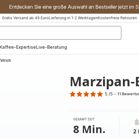
Entdecken Sie eine große Auswahl an Bestseller jetzt im S
Gratis Versand ab 49 Euro
Lieferung in 1-2 Werktagen
Kostenfreie Retouren
"Handmixer","Waffeleisen"]
Kaffee-Expertise
Live-Beratung
strich
Marzipan-B
5
/5
-
11 Bewert
Bewertung
mit
5
Sternen
GESAMTZEIT
(Durchschnitt)
8 Min.
2 