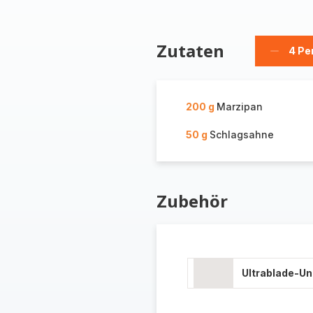
Zutaten
4 Pe
Person
löschen
200 g
Marzipan
50 g
Schlagsahne
Zubehör
Ultrablade-U