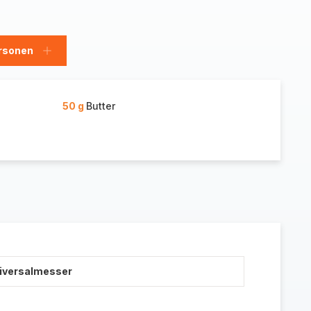
rsonen
en
Personen
hinzufügen
50 g
Butter
niversalmesser