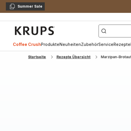
Summer Sale
Kopieren
["Kaffeevollautomat",
Krups
Homepage
Coffee Crush
Produkte
Neuheiten
Zubehör
Service
Rezepte
Startseite
Rezepte Übersicht
Marzipan-Brotauf