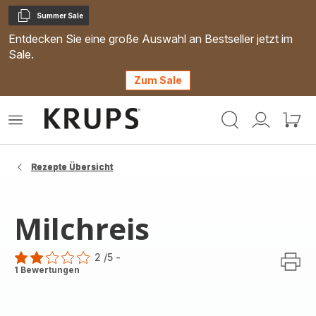
Summer Sale
Kopieren
Entdecken Sie eine große Auswahl an Bestseller jetzt im
Sale.
Zum Sale
Krups
Das
Mein
Mein
Homepage
Menü
Konto
Waren
öffnen
Rezepte Übersicht
Milchreis
2
/5
-
Bewertung
1 Bewertungen
mit
2
Sternen