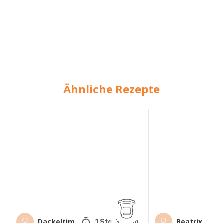
Ähnliche Rezepte
Milchreis
Milchreis
Dackeltim
Beatrix
1 Std. 35 Min.