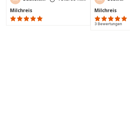
Milchreis
Milchreis
ratings.NaN
Bewertung
3 Bewertungen
mit
5
Sternen
(Durchschnitt)