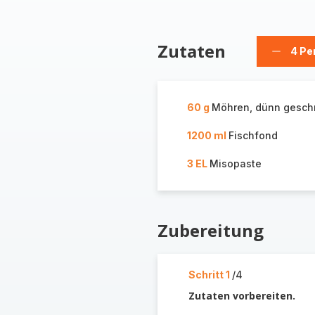
Zutaten
4 Pe
Person
löschen
60 g
Möhren, dünn gesch
1200 ml
Fischfond
3 EL
Misopaste
Zubereitung
Schritt 1
/4
Zutaten vorbereiten.