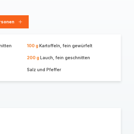
rsonen
en
Personen
hinzufügen
nitten
100 g
Kartoffeln, fein gewürfelt
200 g
Lauch, fein geschnitten
Salz und Pfeffer