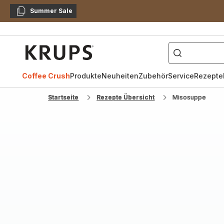
Summer Sale
Kopieren
["Kaffeevollautomat",
Krups
Homepage
Coffee Crush
Produkte
Neuheiten
Zubehör
Service
Rezepte
Startseite
Rezepte Übersicht
Misosuppe