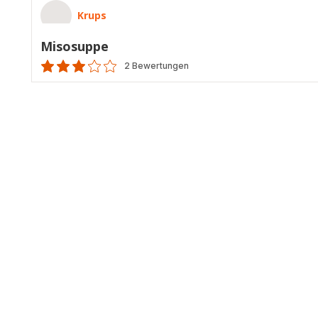
Krups
Misosuppe
2 Bewertungen
Bewertung
mit
3
Sternen
(Durchschnitt)