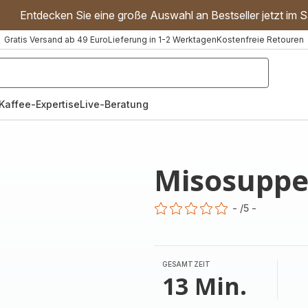
Entdecken Sie eine große Auswahl an Bestseller jetzt im S
Gratis Versand ab 49 Euro
Lieferung in 1-2 Werktagen
Kostenfreie Retouren
"Handmixer","Waffeleisen"]
Kaffee-Expertise
Live-Beratung
Misosupp
-
/5
-
ratings.0
GESAMTZEIT
13 Min.