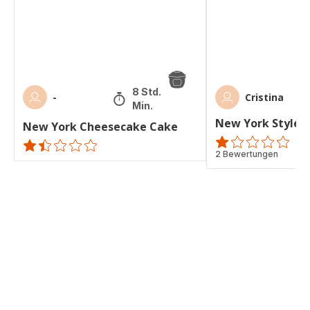
8 Std. 25
-
Cristina
Min.
New York Style 
New York Cheesecake Cake
Bewertung
2 Bewertungen
ratings.1.4
mit
1
Stern
(Durchschnitt)