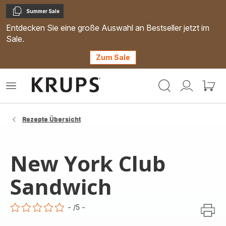
Summer Sale
Kopieren
Entdecken Sie eine große Auswahl an Bestseller jetzt im
Sale.
Zum Sale
Krups
Das
Mein
Mein
Homepage
Menü
Konto
Waren
öffnen
Rezepte Übersicht
New York Club
Sandwich
-
/5
-
ratings.0