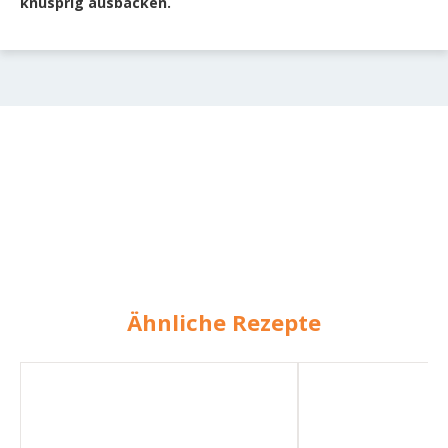
knusprig ausbacken.
Ähnliche Rezepte
New
New
York
York
Cheesecake
Style
Cake
Cheesecake