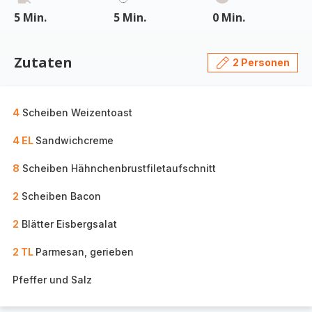
5 Min.
5 Min.
0 Min.
Zutaten
2 Personen
4
Scheiben Weizentoast
4 EL
Sandwichcreme
8
Scheiben Hähnchenbrustfiletaufschnitt
2
Scheiben Bacon
2
Blätter Eisbergsalat
2 TL
Parmesan, gerieben
Pfeffer und Salz