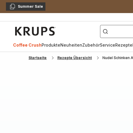
Summer Sale
Kopieren
["Kaffeevollautomat",
Krups
Homepage
Coffee Crush
Produkte
Neuheiten
Zubehör
Service
Rezepte
Startseite
Rezepte Übersicht
Nudel Schinken A