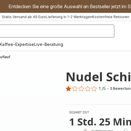
Entdecken Sie eine große Auswahl an Bestseller jetzt im S
Gratis Versand ab 49 Euro
Lieferung in 1-2 Werktagen
Kostenfreie Retouren
"Handmixer","Waffeleisen"]
Kaffee-Expertise
Live-Beratung
uflauf
Nudel Sch
1
/5
-
3 Bewertu
Bewertung
mit
1
Stern
GESAMTZEIT
(Durchschnitt)
1 Std. 25 Min