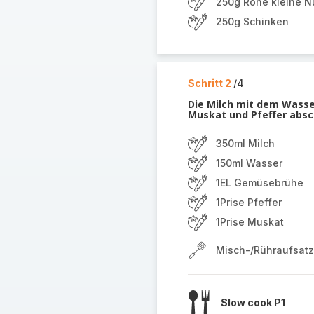
250g Rohe kleine N
250g Schinken
Schritt 2
/4
Die Milch mit dem Wass
Muskat und Pfeffer ab
350ml Milch
150ml Wasser
1EL Gemüsebrühe
1Prise Pfeffer
1Prise Muskat
Misch-/Rühraufsatz
Slow cook P1