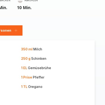
BACKEN
ABKÜHLEN
Min.
10 Min.
rsonen
en
Personen
hinzufügen
350 ml
Milch
250 g
Schinken
1 EL
Gemüsebrühe
1 Prise
Pfeffer
1 TL
Oregano