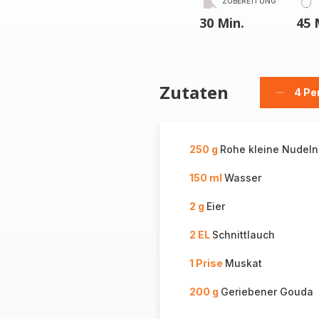
ZUBEREITUNG
30 Min.
45 
Zutaten
4 Pe
Person
löschen
250 g
Rohe kleine Nudeln
150 ml
Wasser
2 g
Eier
2 EL
Schnittlauch
1 Prise
Muskat
200 g
Geriebener Gouda