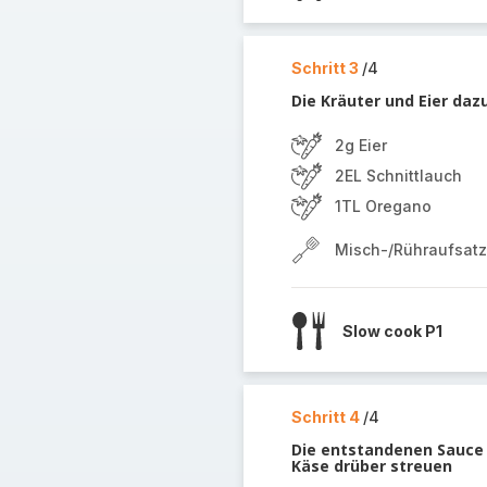
Schritt 3
/4
Die Kräuter und Eier da
2g Eier
2EL Schnittlauch
1TL Oregano
Misch-/Rühraufsatz
Slow cook P1
Schritt 4
/4
Die entstandenen Sauce 
Käse drüber streuen