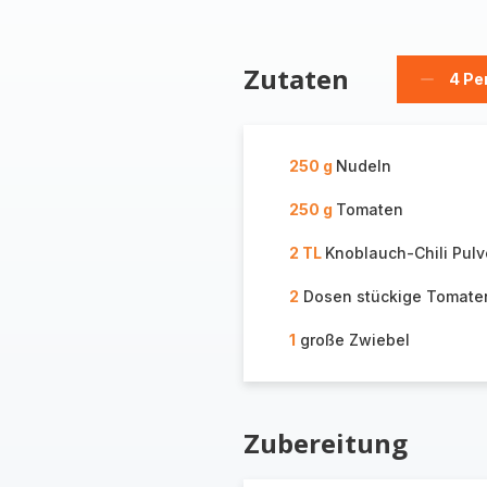
Zutaten
4 Pe
Person
löschen
250 g
Nudeln
250 g
Tomaten
2 TL
Knoblauch-Chili Pulv
2
Dosen stückige Tomate
1
große Zwiebel
Zubereitung