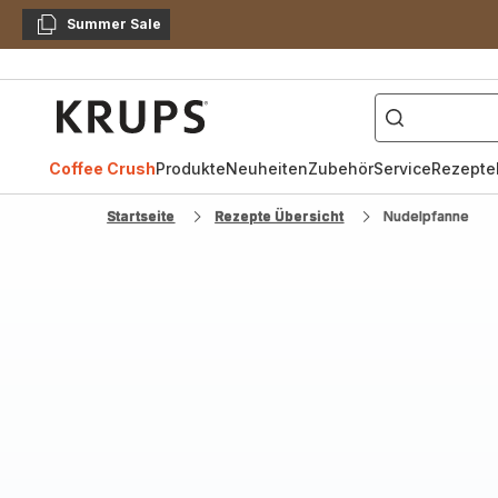
Summer Sale
Kopieren
["Kaffeevollautomat",
Krups
Homepage
Coffee Crush
Produkte
Neuheiten
Zubehör
Service
Rezepte
Startseite
Rezepte Übersicht
Nudelpfanne