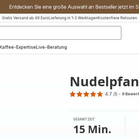
Entdecken Sie eine große Auswahl an Bestseller jetzt im S
Gratis Versand ab 49 Euro
Lieferung in 1-2 Werktagen
Kostenfreie Retouren
"Handmixer","Waffeleisen"]
Kaffee-Expertise
Live-Beratung
Nudelpfa
4.7
/5
-
9 Bewer
ratings.4.7
GESAMTZEIT
15 Min.