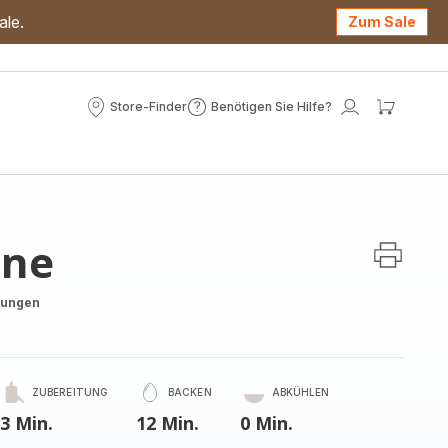
ale.
Zum Sale
Store-Finder
Benötigen Sie Hilfe?
Store-
Benötigen
Mein
Mein
Finder
Sie
Konto
Waren
Hilfe?
nne
tungen
ZUBEREITUNG
BACKEN
ABKÜHLEN
3 Min.
12 Min.
0 Min.