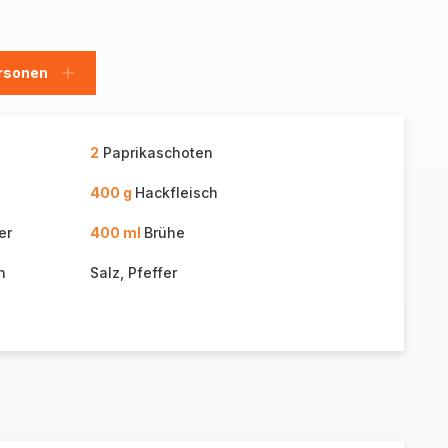
rsonen
en
Personen
hinzufügen
2
Paprikaschoten
400 g
Hackfleisch
er
400 ml
Brühe
n
Salz, Pfeffer