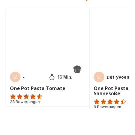
One
One
Pot
Pot
Pasta
Pasta
Tomate
Tomaten
Sahnesoße
-
Det_yvoennc
16 Min.
One Pot Pasta Tomate
One Pot Pasta 
Sahnesoße
ratings.4.6
28 Bewertungen
ratings.4.4
8 Bewertungen