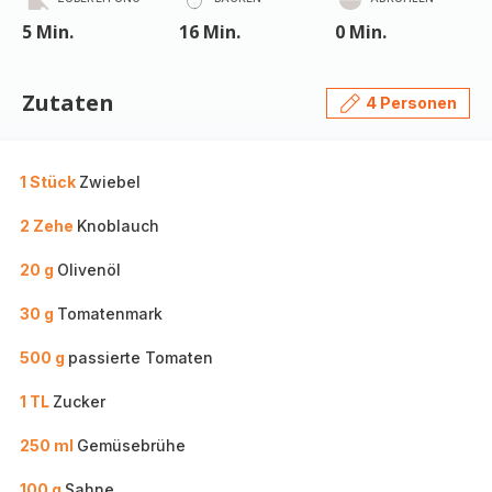
5 Min.
16 Min.
0 Min.
Zutaten
4 Personen
1 Stück
Zwiebel
2 Zehe
Knoblauch
20 g
Olivenöl
30 g
Tomatenmark
500 g
passierte Tomaten
1 TL
Zucker
250 ml
Gemüsebrühe
100 g
Sahne