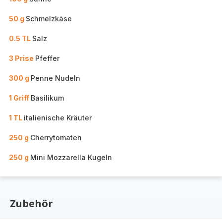
50 g
Schmelzkäse
0.5 TL
Salz
3 Prise
Pfeffer
300 g
Penne Nudeln
1 Griff
Basilikum
1 TL
italienische Kräuter
250 g
Cherrytomaten
250 g
Mini Mozzarella Kugeln
Zubehör