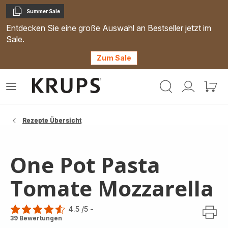
Summer Sale
Kopieren
Entdecken Sie eine große Auswahl an Bestseller jetzt im
Sale.
Zum Sale
Krups
Das
Mein
Mein
Homepage
Menü
Konto
Waren
öffnen
Rezepte Übersicht
One Pot Pasta
Tomate Mozzarella
4.5
/5
-
ratings.4.5
39 Bewertungen