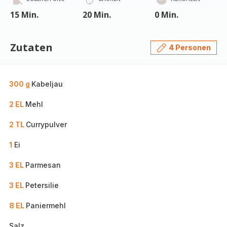
15 Min.
20 Min.
0 Min.
Zutaten
4 Personen
300 g
Kabeljau
2 EL
Mehl
2 TL
Currypulver
1
Ei
3 EL
Parmesan
3 EL
Petersilie
8 EL
Paniermehl
Salz