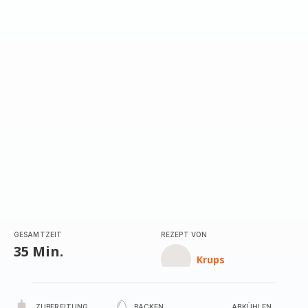
mit
4
Sternen
(Durchschnitt)
GESAMTZEIT
REZEPT VON
35 Min.
Krups
ZUBEREITUNG
BACKEN
ABKÜHLEN