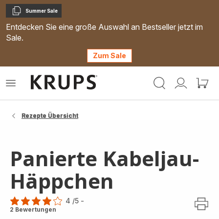
Summer Sale
Kopieren
Entdecken Sie eine große Auswahl an Bestseller jetzt im
Sale.
Zum Sale
Krups
Das
Mein
Mein
Homepage
Menü
Konto
Waren
öffnen
Rezepte Übersicht
Panierte Kabeljau-
Häppchen
4
/5
-
Bewertung
2 Bewertungen