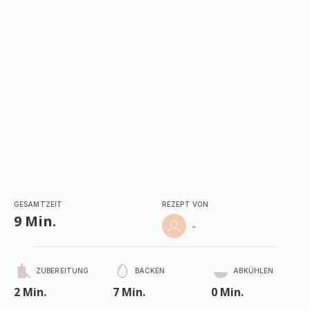
(Durchschnitt)
GESAMTZEIT
REZEPT VON
9 Min.
-
ZUBEREITUNG
BACKEN
ABKÜHLEN
2 Min.
7 Min.
0 Min.