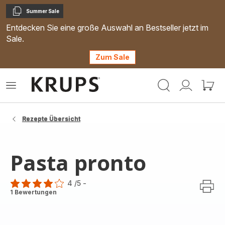
Summer Sale
Kopieren
Entdecken Sie eine große Auswahl an Bestseller jetzt im
Sale.
Zum Sale
Krups
Das
Mein
Mein
Homepage
Menü
Konto
Waren
öffnen
Rezepte Übersicht
Pasta pronto
4
/5
-
Bewertung
1 Bewertungen
mit
4
Sternen