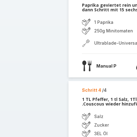
Paprika geviertet rein 
dann Schritt mit 15 sech
1 Paprika
250g Minitomaten
Ultrablade-Univers
Manual P
Schritt 4
/4
1 TL Pfeffer, 1 tl Salz, 
.Couscous wieder hinzuf
Salz
Zucker
3EL Öl