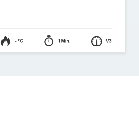
- °C
1 Min.
V3