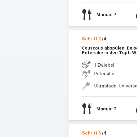
Manual P
Schritt 2
/4
Couscous abspülen, Beis
Petersilie in den Topf. 
1 Zwiebel
Petersilie
Ultrablade-Univers
Manual P
Schritt 3
/4