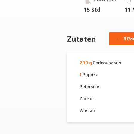
ZUBEREITUNG
15 Std.
11 
Zutaten
3 Pe
Person
löschen
200 g
Perlcouscous
1
Paprika
Petersilie
Zucker
Wasser