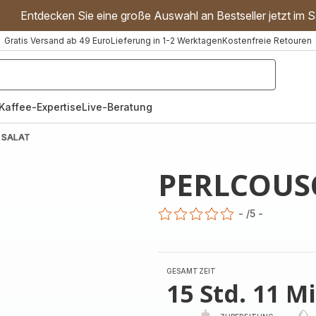
Entdecken Sie eine große Auswahl an Bestseller jetzt im S
Gratis Versand ab 49 Euro
Lieferung in 1-2 Werktagen
Kostenfreie Retouren
"Handmixer","Waffeleisen"]
Kaffee-Expertise
Live-Beratung
 SALAT
PERLCOUS
-
/5
-
ratings.0
GESAMTZEIT
15 Std. 11 M