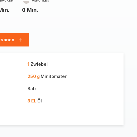
BACKEN
ABKÜHLEN
Min.
0 Min.
rsonen
en
Personen
hinzufügen
1
Zwiebel
250 g
Minitomaten
Salz
3 EL
Öl