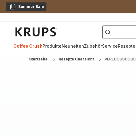
Summer Sale
Kopieren
["Kaffeevollautomat",
Krups
Homepage
Coffee Crush
Produkte
Neuheiten
Zubehör
Service
Rezepte
Startseite
Rezepte Übersicht
PERLCOUSCOUS