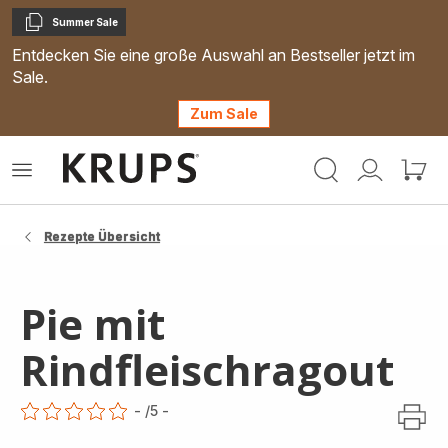
Summer Sale
Kopieren
Entdecken Sie eine große Auswahl an Bestseller jetzt im
Sale.
Zum Sale
Krups
Das
Mein
Mein
Homepage
Menü
Konto
Waren
öffnen
Rezepte Übersicht
Pie mit
Rindfleischragout
-
/5
-
ratings.0