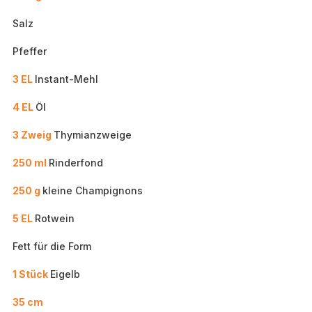
Salz
Pfeffer
3 EL
Instant-Mehl
4 EL
Öl
3 Zweig
Thymianzweige
250 ml
Rinderfond
250 g
kleine Champignons
5 EL
Rotwein
Fett für die Form
1 Stück
Eigelb
35 cm