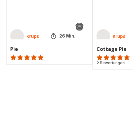
Krups
Krups
26 Min.
Pie
Cottage Pie
ratings.NaN
ratings.4.7
2 Bewertungen