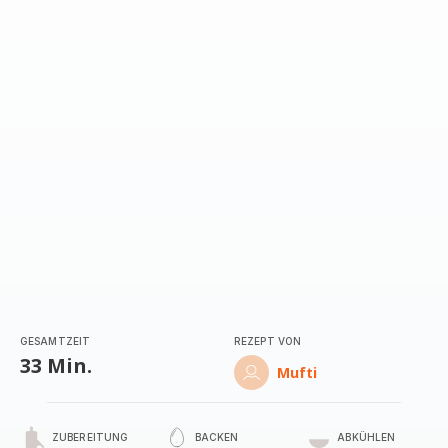
mit
4
Sternen
(Durchschnitt)
GESAMTZEIT
REZEPT VON
33 Min.
Mufti
ZUBEREITUNG
BACKEN
ABKÜHLEN