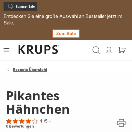
Summer Sale
Kopieren
Entdecken Sie eine große Auswahl an Bestseller jetzt im
Sale.
Zum Sale
Krups
Das
Mein
Mein
Homepage
Menü
Konto
Waren
öffnen
Rezepte Übersicht
Pikantes
Hähnchen
4
/5
-
Bewertung
6 Bewertungen