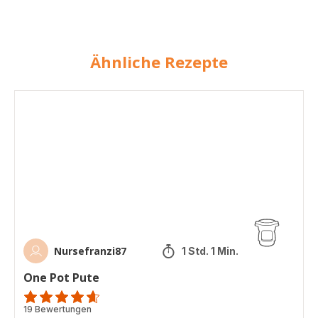
Ähnliche Rezepte
One
Pot
Pute
Nursefranzi87
1 Std. 1 Min.
One Pot Pute
ratings.4.6
19 Bewertungen