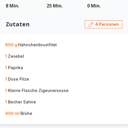
8 Min.
25 Min.
0 Min.
Zutaten
4 Personen
600 g
Hähnchenbrustfilet
1
Zwiebel
1
Paprika
1
Dose Pilze
1
Kleine Flasche Zigeunersosse
1
Becher Sahne
400 ml
Brühe