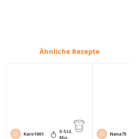
Ähnliche Rezepte
Pulled
Pulled
Pork
Pork
6 Std. 40
Karo1001
Nana75
Min.