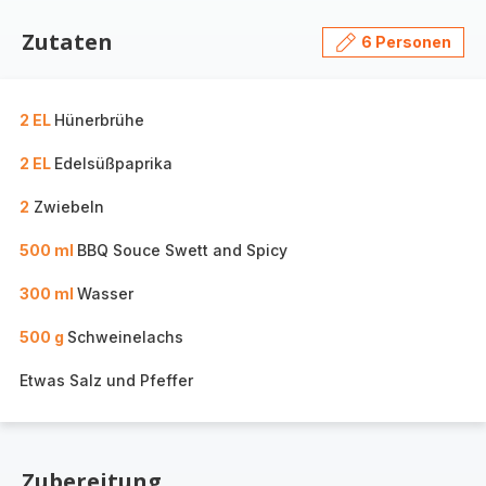
Zutaten
6 Personen
2 EL
Hünerbrühe
2 EL
Edelsüßpaprika
2
Zwiebeln
500 ml
BBQ Souce Swett and Spicy
300 ml
Wasser
500 g
Schweinelachs
Etwas Salz und Pfeffer
Zubereitung