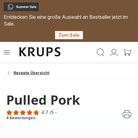
Summer Sale
Kopieren
Entdecken Sie eine große Auswahl an Bestseller jetzt im
Sale.
Zum Sale
Krups
Das
Mein
Mein
Homepage
Menü
Konto
Waren
öffnen
Rezepte Übersicht
Pulled Pork
4.7
/5
-
ratings.4.7
4 Bewertungen