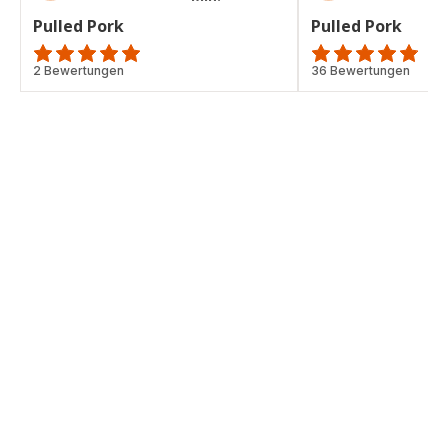
Pulled Pork
Pulled Pork
Bewertung
2 Bewertungen
ratings.4.8
36 Bewertungen
mit
5
Sternen
(Durchschnitt)