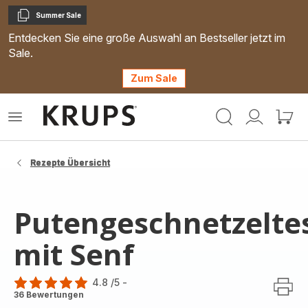
Summer Sale
Kopieren
Entdecken Sie eine große Auswahl an Bestseller jetzt im
Sale.
Zum Sale
Krups
Das
Mein
Mein
Homepage
Menü
Konto
Waren
öffnen
Rezepte Übersicht
Putengeschnetzelte
mit Senf
4.8
/5
-
ratings.4.8
36 Bewertungen