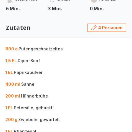
6 Min.
3 Min.
0 Min.
Zutaten
4 Personen
800 g
Putengeschnetzeltes
1.5 EL
Dijon-Senf
1 EL
Paprikapulver
400 ml
Sahne
200 ml
Hühnerbrühe
1 EL
Petersilie, gehackt
200 g
Zwiebeln, gewürfelt
1 EL
Pflanzenöl