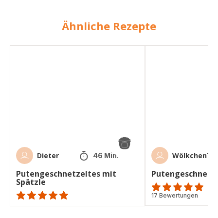
Ähnliche Rezepte
Putengeschnetzeltes
Putengeschnetzelte
mit
Spätzle
Dieter
Wölkchen75
46 Min.
Putengeschnetzeltes mit
Putengeschnetze
Spätzle
ratings.4.8
17 Bewertungen
ratings.NaN