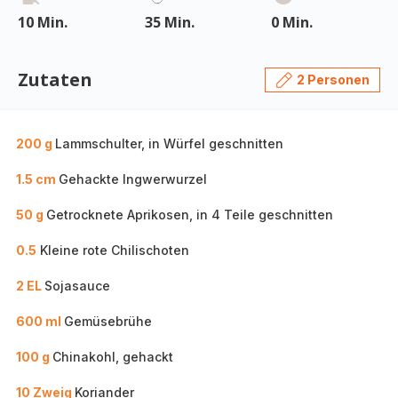
10 Min.
35 Min.
0 Min.
Zutaten
2 Personen
200 g
Lammschulter, in Würfel geschnitten
1.5 cm
Gehackte Ingwerwurzel
50 g
Getrocknete Aprikosen, in 4 Teile geschnitten
0.5
Kleine rote Chilischoten
2 EL
Sojasauce
600 ml
Gemüsebrühe
100 g
Chinakohl, gehackt
10 Zweig
Koriander