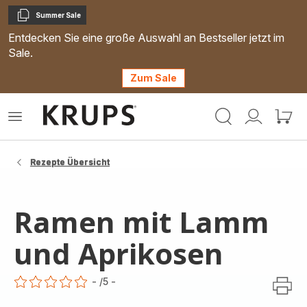
Summer Sale
Kopieren
Entdecken Sie eine große Auswahl an Bestseller jetzt im
Sale.
Zum Sale
Krups
Das
Mein
Mein
Homepage
Menü
Konto
Waren
öffnen
Rezepte Übersicht
Ramen mit Lamm
und Aprikosen
-
/5
-
ratings.0