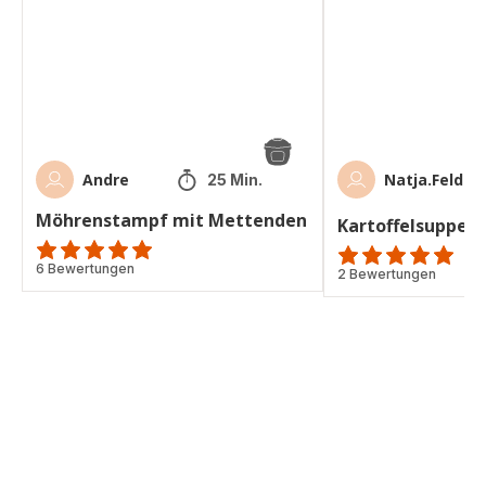
Andre
Natja.Feldm
25 Min.
Möhrenstampf mit Mettenden
Kartoffelsuppe 
Bewertung
6 Bewertungen
Bewertung
2 Bewertungen
mit
mit
5
5
Sternen
Sternen
(Durchschnitt)
(Durchschnitt)