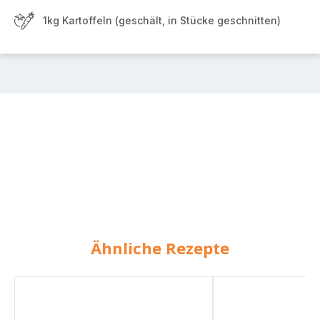
1kg Kartoffeln (geschält, in Stücke geschnitten)
Ähnliche Rezepte
Möhrenstampf
Kartoffelsuppe
mit
mit
Mettenden
Mettenden