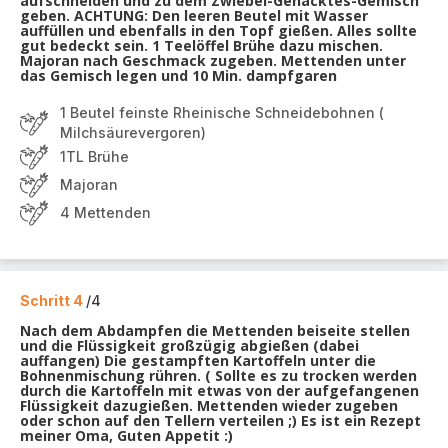
aufschneiden und zu dem Zwiebel-Gehacktes-Gemisch
geben. ACHTUNG: Den leeren Beutel mit Wasser
auffüllen und ebenfalls in den Topf gießen. Alles sollte
gut bedeckt sein. 1 Teelöffel Brühe dazu mischen.
Majoran nach Geschmack zugeben. Mettenden unter
das Gemisch legen und 10 Min. dampfgaren
1 Beutel feinste Rheinische Schneidebohnen (
Milchsäurevergoren)
1TL Brühe
Majoran
4 Mettenden
Schritt 4
/4
Nach dem Abdampfen die Mettenden beiseite stellen
und die Flüssigkeit großzügig abgießen (dabei
auffangen) Die gestampften Kartoffeln unter die
Bohnenmischung rühren. ( Sollte es zu trocken werden
durch die Kartoffeln mit etwas von der aufgefangenen
Flüssigkeit dazugießen. Mettenden wieder zugeben
oder schon auf den Tellern verteilen ;) Es ist ein Rezept
meiner Oma, Guten Appetit :)