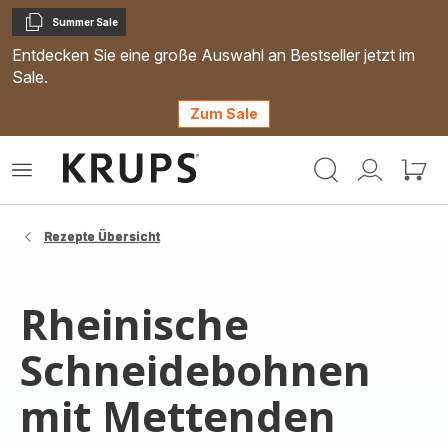
Summer Sale
Kopieren
Entdecken Sie eine große Auswahl an Bestseller jetzt im
Sale.
Zum Sale
Krups
Das
Mein
Mein
Homepage
Menü
Konto
Waren
öffnen
Rezepte Übersicht
Rheinische
Schneidebohnen
mit Mettenden