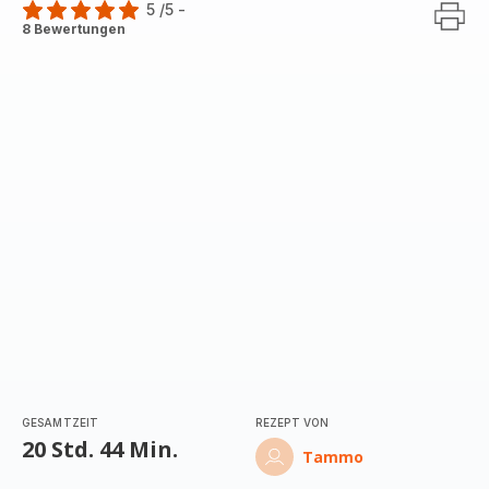
5
/5
-
Bewertung
8 Bewertungen
mit
5
Sternen
(Durchschnitt)
GESAMTZEIT
REZEPT VON
20 Std. 44 Min.
Tammo