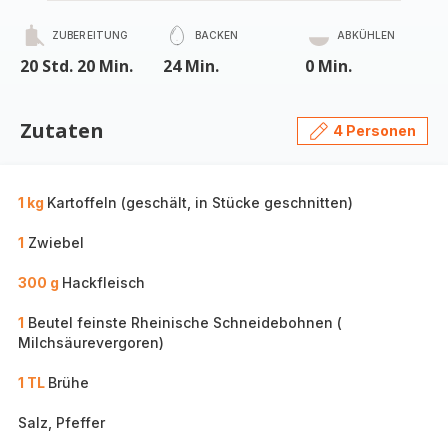
ZUBEREITUNG
BACKEN
ABKÜHLEN
20 Std. 20 Min.
24 Min.
0 Min.
Zutaten
4 Personen
1 kg
Kartoffeln (geschält, in Stücke geschnitten)
1
Zwiebel
300 g
Hackfleisch
1
Beutel feinste Rheinische Schneidebohnen (
Milchsäurevergoren)
1 TL
Brühe
Salz, Pfeffer