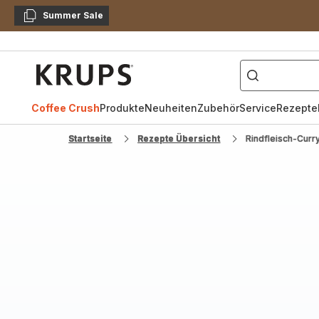
Summer Sale
Kopieren
["Kaffeevollautomat",
Krups
Homepage
Coffee Crush
Produkte
Neuheiten
Zubehör
Service
Rezepte
Startseite
Rezepte Übersicht
Rindfleisch-Curr