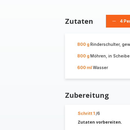
Zutaten
4 Pe
Person
löschen
800 g
Rinderschulter, gew
800 g
Möhren, in Scheib
600 ml
Wasser
Zubereitung
Schritt 1
/6
Zutaten vorbereiten.