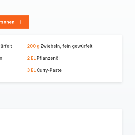
rsonen
en
Personen
hinzufügen
ürfelt
200 g
Zwiebeln, fein gewürfelt
en
2 EL
Pflanzenöl
3 EL
Curry-Paste