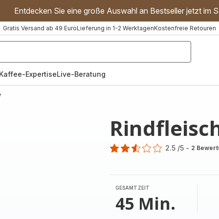
Entdecken Sie eine große Auswahl an Bestseller jetzt im S
Gratis Versand ab 49 Euro
Lieferung in 1-2 Werktagen
Kostenfreie Retouren
"Handmixer","Waffeleisen"]
Kaffee-Expertise
Live-Beratung
y
Rindfleisc
2.5
/5
-
2 Bewer
ratings.2.5
GESAMTZEIT
45 Min.