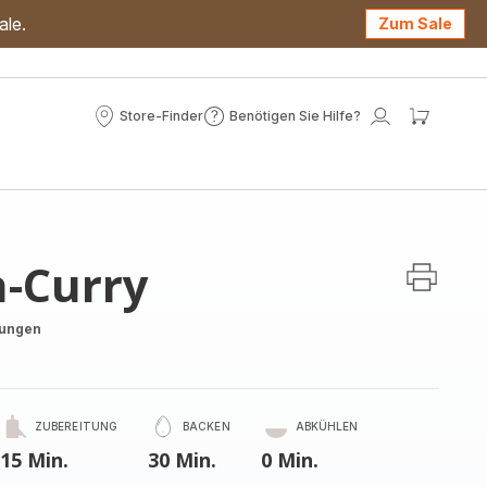
ale.
Zum Sale
Store-Finder
Benötigen Sie Hilfe?
Store-
Benötigen
Mein
Mein
Finder
Sie
Konto
Waren
Hilfe?
h-Curry
tungen
ZUBEREITUNG
BACKEN
ABKÜHLEN
15 Min.
30 Min.
0 Min.