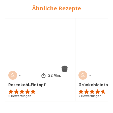
Ähnliche Rezepte
Rosenkohl-
Grünkohleintopf
Eintopf
-
-
22 Min.
Rosenkohl-Eintopf
Grünkohleintopf
Bewertung
5 Bewertungen
ratings.4.6
7 Bewertungen
mit
5
Sternen