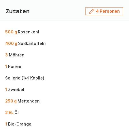
Zutaten
4 Personen
500 g
Rosenkohl
400 g
Süßkartoffeln
3
Möhren
1
Porree
Sellerie (1/4 Knolle)
1
Zwiebel
250 g
Mettenden
2 EL
Öl
1
Bio-Orange