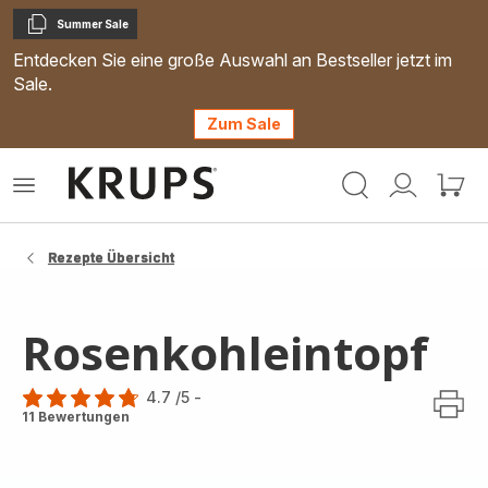
Summer Sale
Kopieren
Entdecken Sie eine große Auswahl an Bestseller jetzt im
Sale.
Zum Sale
Krups
Das
Mein
Mein
Homepage
Menü
Konto
Waren
öffnen
Rezepte Übersicht
Rosenkohleintopf
4.7
/5
-
ratings.4.7
11 Bewertungen