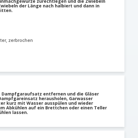
 Einmachgewürze zurechtlegen und die Zwiebeln
Zwiebeln der Länge nach halbiert und dann in
itten.
tter, zerbrochen
n Dampfgaraufsatz entfernen und die Gläser
 Dampfgareinsatz herausholen, Garwasser
er kurz mit Wasser ausspülen und wieder
um Abkühlen auf ein Brettchen oder einen Teller
ühlen lassen.