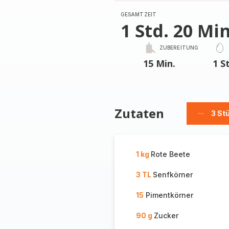
GESAMTZEIT
1 Std. 20 Min
ZUBEREITUNG
15 Min.
1 S
Zutaten
3 St
Stücke
löschen
1 kg
Rote Beete
3 TL
Senfkörner
15
Pimentkörner
90 g
Zucker