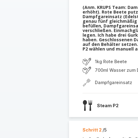
(Anm. KRUPS Team: Damp
erhöht). Rote Beete putz
Dampfgareinsatz (Edelst
genau fünf gleichmäßig 
befüllen, Dampfgareinsa
verschließen. Einmachgl
legen. Ich habe drei Gur
haben. Geschlossenen D
auf den Behälter setze
P2 wählen und manuell au
1kg Rote Beete
700ml Wasser zum
Dampfgareinsatz
Steam P2
Schritt 2
/5