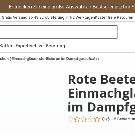
Entdecken Sie eine große Auswahl an Bestseller jetzt im S
Gratis Versand ab 49 Euro
Lieferung in 1-2 Werktagen
Kostenfreie Retouren
"Handmixer","Waffeleisen"]
Kaffee-Expertise
Live-Beratung
chen ( Einmachgläser sterilisieren im Dampfgaraufsatz)
Rote Beete
Einmachglä
im Dampfg
0
/5
-
5 Bewertu
ratings.0