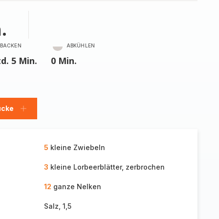
.
BACKEN
ABKÜHLEN
td. 5 Min.
0 Min.
ücke
Stücke
hinzufügen
5
kleine Zwiebeln
3
kleine Lorbeerblätter, zerbrochen
12
ganze Nelken
Salz, 1,5