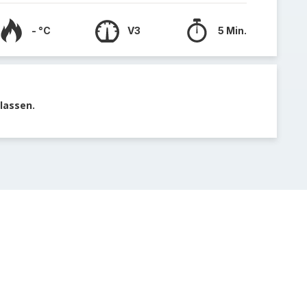
- °C
V3
5 Min.
lassen.