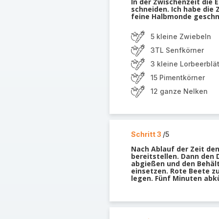
In der Zwischenzeit die
schneiden. Ich habe die 
feine Halbmonde geschn
5 kleine Zwiebeln
3TL Senfkörner
3 kleine Lorbeerblä
15 Pimentkörner
12 ganze Nelken
Schritt 3
/5
Nach Ablauf der Zeit de
bereitstellen. Dann den
abgießen und den Behält
einsetzen. Rote Beete z
legen. Fünf Minuten abk