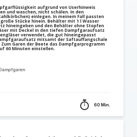
fgarflüssigkeit aufgrund von Userhinweis
en und waschen, nicht schälen. In den
ahlkörbchen) einlegen. In meinem Fall passten
große Stücke hinein. Behälter mit 1 l Wasser
tz hineingeben und den Behälter ohne Stopfen
äser mit Deckel in den tiefen Dampfgaraufsatz
kengläser verwendet, die gut hineingepasst
ampfgaraufsatz mitsamt der Saftauffangschale
n. Zum Garen der Beete das Dampfgarprogramm
f 60 Minuten einstellen.
 Dampfgaren
60 Min.