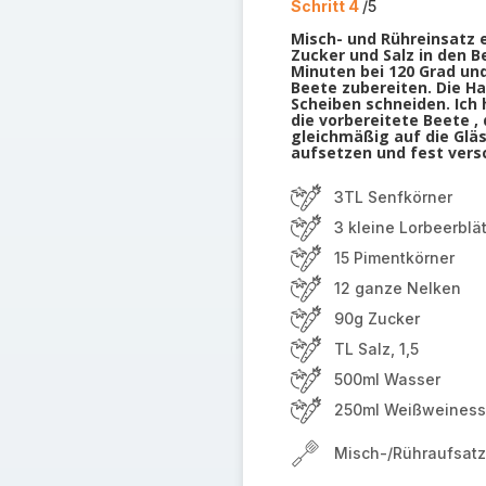
Schritt 4
/5
Misch- und Rühreinsatz 
Zucker und Salz in den B
Minuten bei 120 Grad und
Beete zubereiten. Die Ha
Scheiben schneiden. Ich
die vorbereitete Beete 
gleichmäßig auf die Glä
aufsetzen und fest versc
3TL Senfkörner
3 kleine Lorbeerblä
15 Pimentkörner
12 ganze Nelken
90g Zucker
TL Salz, 1,5
500ml Wasser
250ml Weißweiness
Misch-/Rühraufsatz