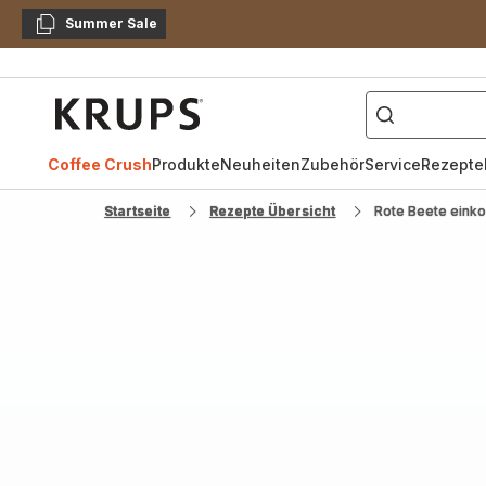
Summer Sale
Kopieren
["Kaffeevollautomat",
Krups
Homepage
Coffee Crush
Produkte
Neuheiten
Zubehör
Service
Rezepte
Startseite
Rezepte Übersicht
Rote Beete einko