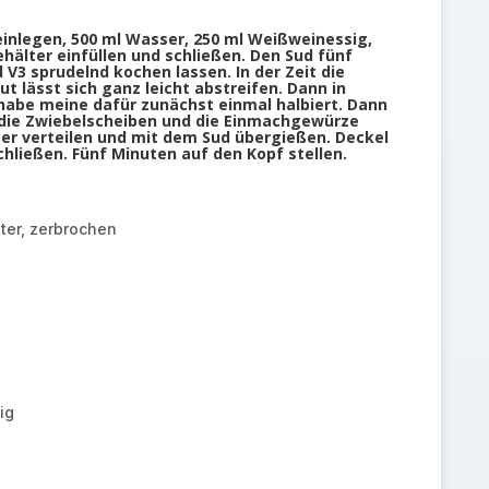
einlegen, 500 ml Wasser, 250 ml Weißweinessig,
ehälter einfüllen und schließen. Den Sud fünf
 V3 sprudelnd kochen lassen. In der Zeit die
ut lässt sich ganz leicht abstreifen. Dann in
 habe meine dafür zunächst einmal halbiert. Dann
, die Zwiebelscheiben und die Einmachgewürze
ser verteilen und mit dem Sud übergießen. Deckel
hließen. Fünf Minuten auf den Kopf stellen.
tter, zerbrochen
ig