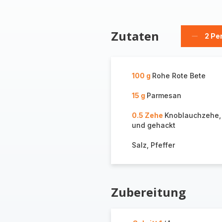
Zutaten
2 Pe
Person
löschen
100 g
Rohe Rote Bete
15 g
Parmesan
0.5 Zehe
Knoblauchzehe,
und gehackt
Salz, Pfeffer
Zubereitung