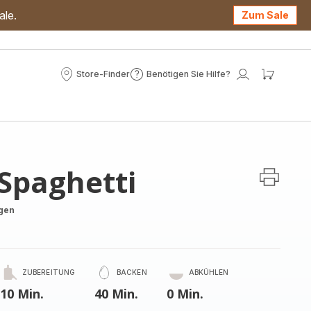
ale.
Zum Sale
Store-Finder
Benötigen Sie Hilfe?
Store-
Benötigen
Mein
Mein
Finder
Sie
Konto
Waren
Hilfe?
Spaghetti
gen
ZUBEREITUNG
BACKEN
ABKÜHLEN
10 Min.
40 Min.
0 Min.