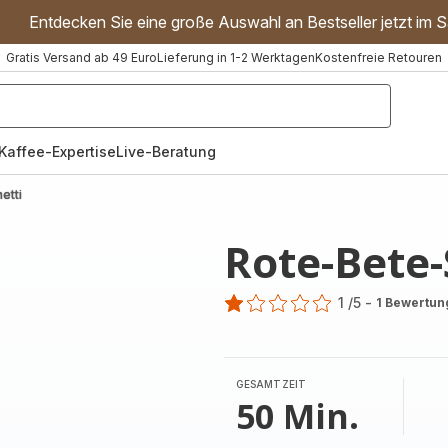
Entdecken Sie eine große Auswahl an Bestseller jetzt im S
Gratis Versand ab 49 Euro
Lieferung in 1-2 Werktagen
Kostenfreie Retouren
"Handmixer","Waffeleisen"]
Kaffee-Expertise
Live-Beratung
etti
Rote-Bete-
1
/5
-
1 Bewertun
Bewertung
mit
1
Stern
GESAMTZEIT
(Durchschnitt)
50 Min.