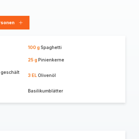
rsonen
en
Personen
hinzufügen
100 g
Spaghetti
25 g
Pinienkerne
 geschält
3 EL
Olivenöl
Basilikumblätter