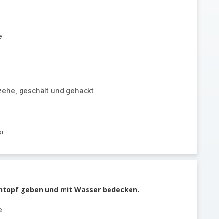
e
ehe, geschält und gehackt
er
chtopf geben und mit Wasser bedecken.
e