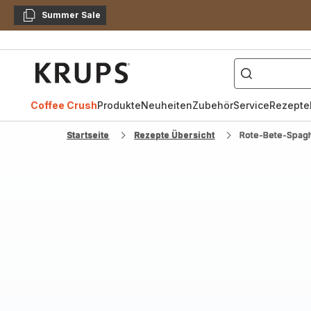
Summer Sale
Kopieren
["Kaffeevollautomat",
Krups
Homepage
Coffee Crush
Produkte
Neuheiten
Zubehör
Service
Rezepte
Startseite
Rezepte Übersicht
Rote-Bete-Spagh