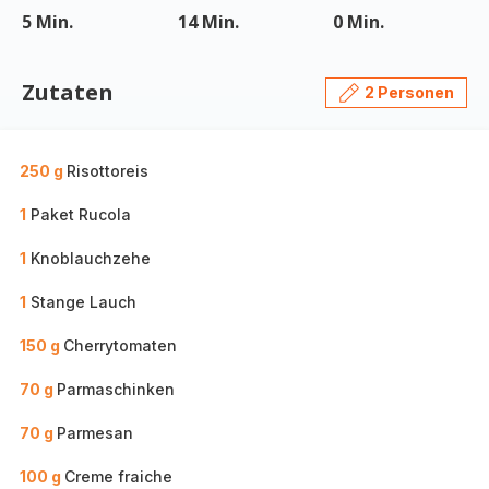
5 Min.
14 Min.
0 Min.
Zutaten
2 Personen
250 g
Risottoreis
1
Paket Rucola
1
Knoblauchzehe
1
Stange Lauch
150 g
Cherrytomaten
70 g
Parmaschinken
70 g
Parmesan
100 g
Creme fraiche