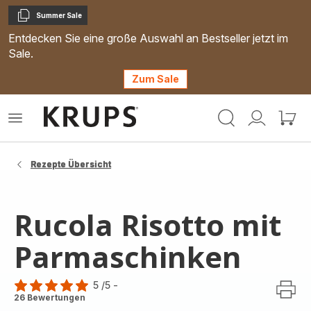
Summer Sale
Kopieren
Entdecken Sie eine große Auswahl an Bestseller jetzt im
Sale.
Zum Sale
Krups
Das
Mein
Mein
Homepage
Menü
Konto
Waren
öffnen
Rezepte Übersicht
Rucola Risotto mit
Parmaschinken
5
/5
-
Bewertung
26 Bewertungen