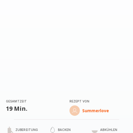
mit
5
Sternen
(Durchschnitt)
GESAMTZEIT
REZEPT VON
19 Min.
Summerlove
ZUBEREITUNG
BACKEN
ABKÜHLEN