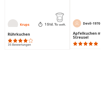
Devil-1970
Krups
1 Std. 10 Min.
Apfelkuchen mit
Rührkuchen
Streusel
ratings.3.8
35 Bewertungen
ratings.NaN