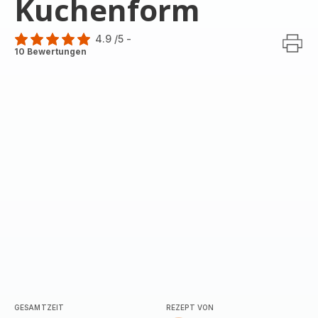
Kuchenform
4.9
/5
-
ratings.4.9
10 Bewertungen
GESAMTZEIT
REZEPT VON