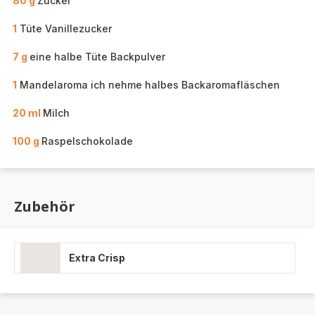
80 g
Zucker
1
Tüte Vanillezucker
7 g
eine halbe Tüte Backpulver
1
Mandelaroma ich nehme halbes Backaromafläschen
20 ml
Milch
100 g
Raspelschokolade
Zubehör
Extra Crisp