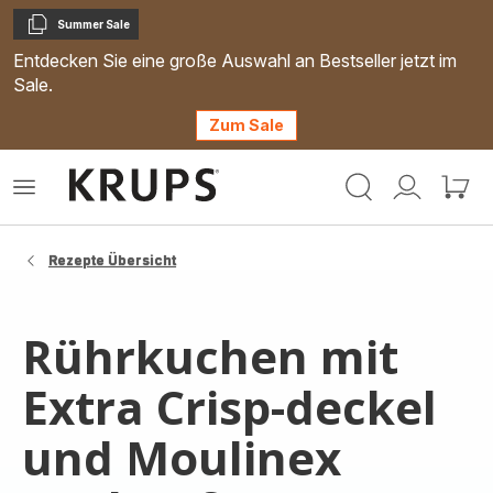
Summer Sale
Kopieren
Entdecken Sie eine große Auswahl an Bestseller jetzt im
Sale.
Zum Sale
Krups
Das
Mein
Mein
Homepage
Menü
Konto
Waren
öffnen
Rezepte Übersicht
Rührkuchen mit
Extra Crisp-deckel
und Moulinex