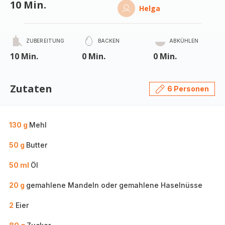
10 Min.
Helga
ZUBEREITUNG
BACKEN
ABKÜHLEN
10 Min.
0 Min.
0 Min.
Zutaten
6 Personen
130 g
Mehl
50 g
Butter
50 ml
Öl
20 g
gemahlene Mandeln oder gemahlene Haselnüsse
2
Eier