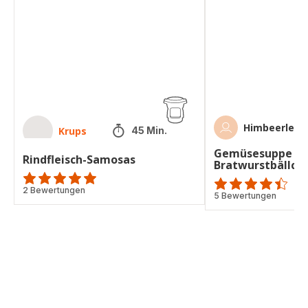
Bratwurstbällchen
Himbeerleic
Krups
45 Min.
Gemüsesuppe m
Rindfleisch-Samosas
Bratwurstbällch
ratings.4.9
2 Bewertungen
ratings.4.4
5 Bewertungen