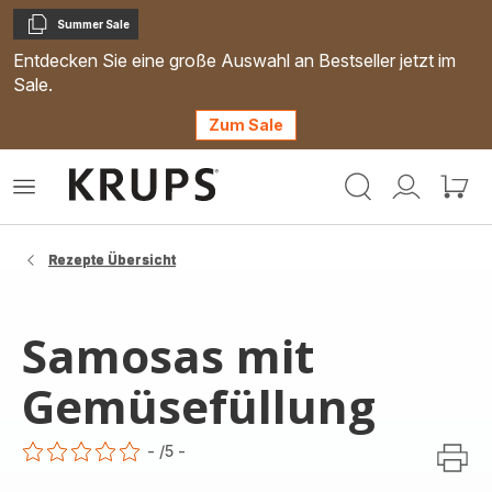
Summer Sale
Kopieren
Entdecken Sie eine große Auswahl an Bestseller jetzt im
Sale.
Zum Sale
Krups
Das
Mein
Mein
Homepage
Menü
Konto
Waren
öffnen
Rezepte Übersicht
Samosas mit
Gemüsefüllung
-
/5
-
ratings.0