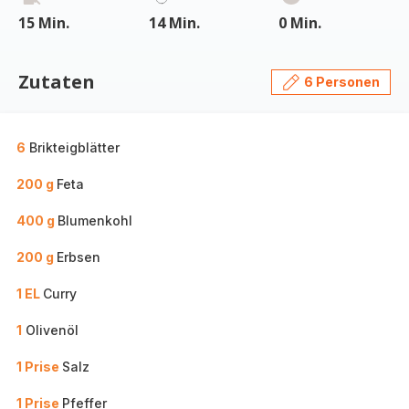
15 Min.
14 Min.
0 Min.
Zutaten
6 Personen
6
Brikteigblätter
200 g
Feta
400 g
Blumenkohl
200 g
Erbsen
1 EL
Curry
1
Olivenöl
1 Prise
Salz
1 Prise
Pfeffer