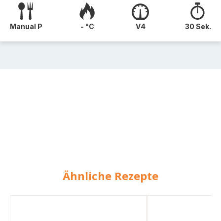
Manual P
- °C
V4
30 Sek.
Ähnliche Rezepte
Schafskäse
Rote
Dip
Bete
mit
Schafskäse