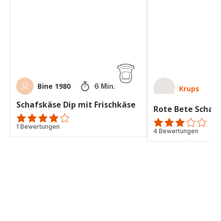
Frischkäse
Dip
Bine 1980
6 Min.
Krups
Schafskäse Dip mit Frischkäse
Rote Bete Schafs
Bewertung
1 Bewertungen
Bewertung
4 Bewertungen
mit
mit
4
3
Sternen
Sternen
(Durchschnitt)
(Durchschnitt)