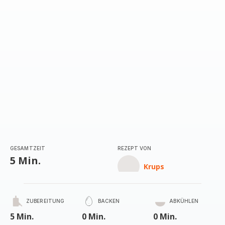
(Durchschnitt)
GESAMTZEIT
REZEPT VON
5 Min.
Krups
ZUBEREITUNG
BACKEN
ABKÜHLEN
5 Min.
0 Min.
0 Min.