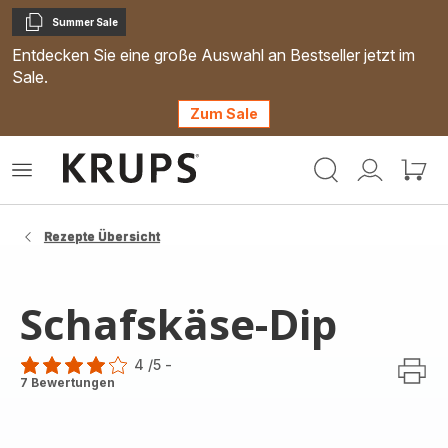
Summer Sale
Kopieren
Entdecken Sie eine große Auswahl an Bestseller jetzt im
Sale.
Zum Sale
Krups
Das
Mein
Mein
Homepage
Menü
Konto
Waren
öffnen
Rezepte Übersicht
Schafskäse-Dip
4
/5
-
Bewertung
7 Bewertungen
mit
4
Sternen