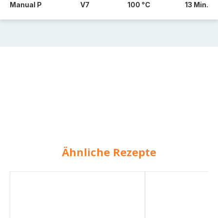
Manual P
V7
100 °C
13 Min.
Ähnliche Rezepte
One
One-
-
Pot-
Pot
Pasta
-
Pasta