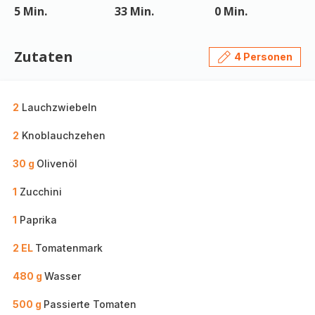
5 Min.
33 Min.
0 Min.
Zutaten
4 Personen
2
Lauchzwiebeln
2
Knoblauchzehen
30 g
Olivenöl
1
Zucchini
1
Paprika
2 EL
Tomatenmark
480 g
Wasser
500 g
Passierte Tomaten