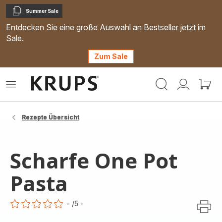
Summer Sale
Kopieren
Entdecken Sie eine große Auswahl an Bestseller jetzt im
Sale.
Zum Sale
Krups
Das
Mein
Mein
Homepage
Menü
Konto
Waren
öffnen
Rezepte Übersicht
Scharfe One Pot
Pasta
-
/5
-
ratings.0