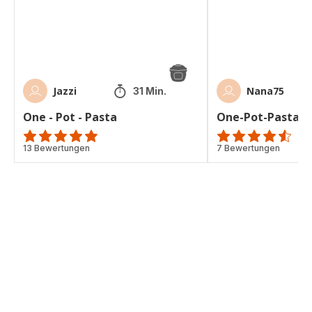
Jazzi
Nana75
31 Min.
One - Pot - Pasta
One-Pot-Pasta
ratings.4.8
13 Bewertungen
ratings.4.5
7 Bewertungen