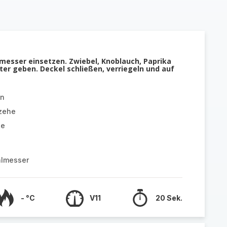
lmesser einsetzen. Zwiebel, Knoblauch, Paprika
lter geben. Deckel schließen, verriegeln und auf
ln
zehe
te
almesser
- °C
V11
20 Sek.