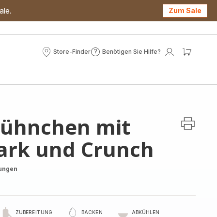
ale.
Zum Sale
Store-Finder
Benötigen Sie Hilfe?
Store-
Benötigen
Mein
Mein
Finder
Sie
Konto
Waren
Hilfe?
Hühnchen mit
ark und Crunch
ungen
ZUBEREITUNG
BACKEN
ABKÜHLEN