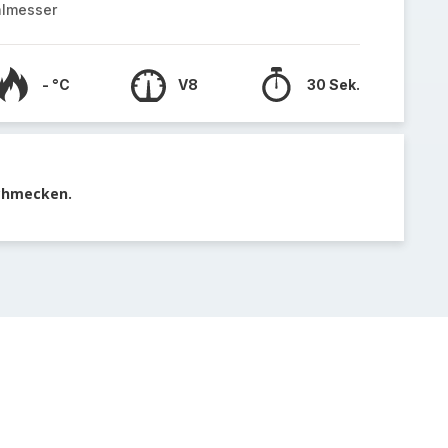
almesser
- °C
V8
30 Sek.
schmecken.