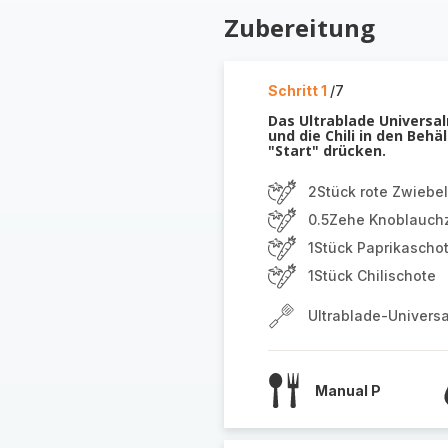
Zubereitung
Schritt 1
/7
Das Ultrablade Universa
und die Chili in den Behä
"Start" drücken.
2Stück rote Zwiebe
0.5Zehe Knoblauch
1Stück Paprikascho
1Stück Chilischote
Ultrablade-Univers
Manual P