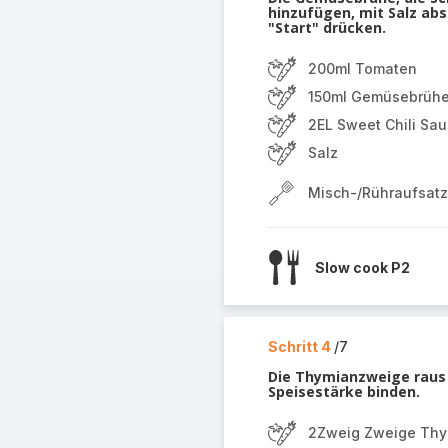
hinzufügen, mit Salz ab
"Start" drücken.
200ml Tomaten
150ml Gemüsebrüh
2EL Sweet Chili Sa
Salz
Misch-/Rühraufsatz
Slow cook P2
Schritt 4
/7
Die Thymianzweige raus 
Speisestärke binden.
2Zweig Zweige Th