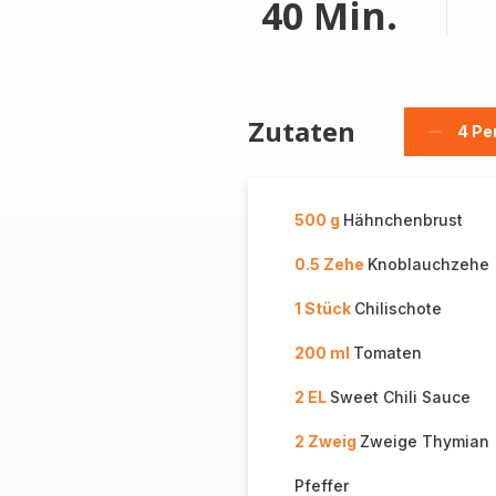
40 Min.
Zutaten
4 Pe
Person
löschen
500 g
Hähnchenbrust
0.5 Zehe
Knoblauchzehe
1 Stück
Chilischote
200 ml
Tomaten
2 EL
Sweet Chili Sauce
2 Zweig
Zweige Thymian
Pfeffer