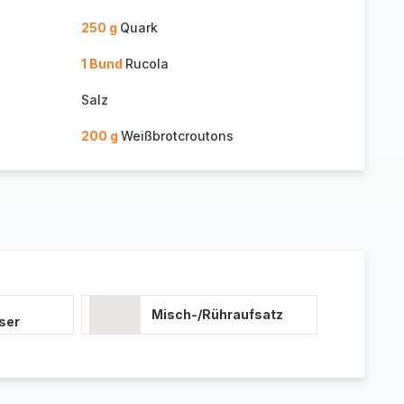
250 g
Quark
1 Bund
Rucola
Salz
200 g
Weißbrotcroutons
Misch-/Rühraufsatz
ser