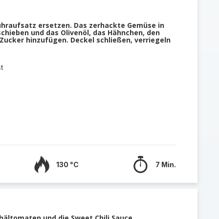
hraufsatz ersetzen. Das zerhackte Gemüse in
schieben und das Olivenöl, das Hähnchen, den
Zucker hinzufügen. Deckel schließen, verriegeln
t
130 °C
7 Min.
hältomaten und die Sweet Chili Sauce