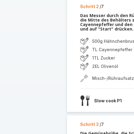
Schritt 2
/7
Das Messer durch den Rü
die Mitte des Behälters 
Cayennepfeffer und den 
und auf "Start" drücken.
500g Hähnchenbrus
TL Cayennepfeffer
1TL Zucker
2EL Olivenöl
Misch-/Rühraufsatz
Slow cook P1
Schritt 3
/7
Die Gemüsebrühe, die Sc