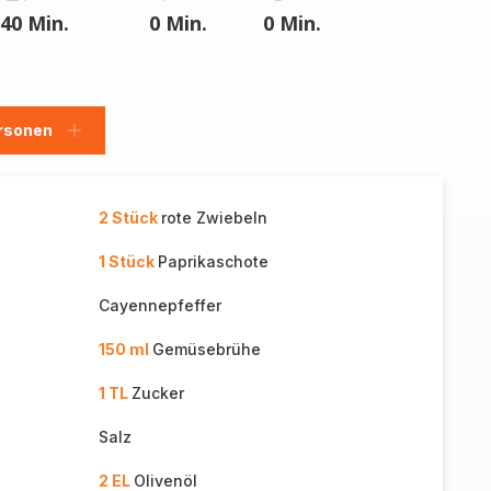
40 Min.
0 Min.
0 Min.
rsonen
en
Personen
hinzufügen
2 Stück
rote Zwiebeln
1 Stück
Paprikaschote
Cayennepfeffer
150 ml
Gemüsebrühe
1 TL
Zucker
Salz
2 EL
Olivenöl