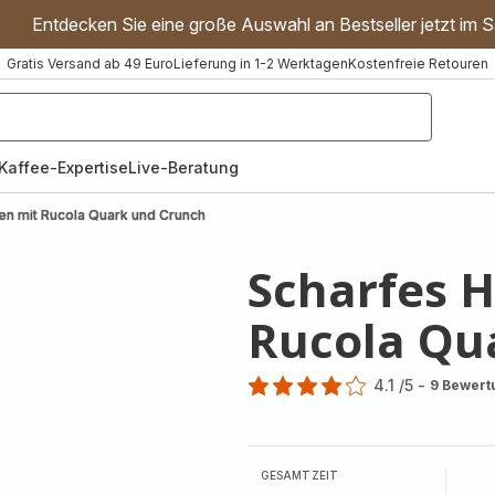
Entdecken Sie eine große Auswahl an Bestseller jetzt im S
Gratis Versand ab 49 Euro
Lieferung in 1-2 Werktagen
Kostenfreie Retouren
"Handmixer","Waffeleisen"]
Kaffee-Expertise
Live-Beratung
en mit Rucola Quark und Crunch
Scharfes 
Rucola Qu
4.1
/5
-
9 Bewert
ratings.4.1
GESAMTZEIT