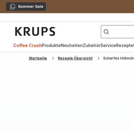
Summer Sale
Kopieren
["Kaffeevollautomat",
Krups
Homepage
Coffee Crush
Produkte
Neuheiten
Zubehör
Service
Rezepte
Startseite
Rezepte Übersicht
Scharfes Hühnch