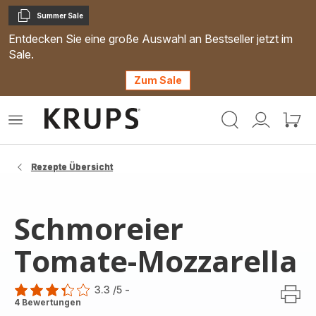
Summer Sale
Kopieren
Entdecken Sie eine große Auswahl an Bestseller jetzt im
Sale.
Zum Sale
Krups
Das
Mein
Mein
Homepage
Menü
Konto
Waren
öffnen
Rezepte Übersicht
Schmoreier
Tomate-Mozzarella
3.3
/5
-
ratings.3.3
4 Bewertungen