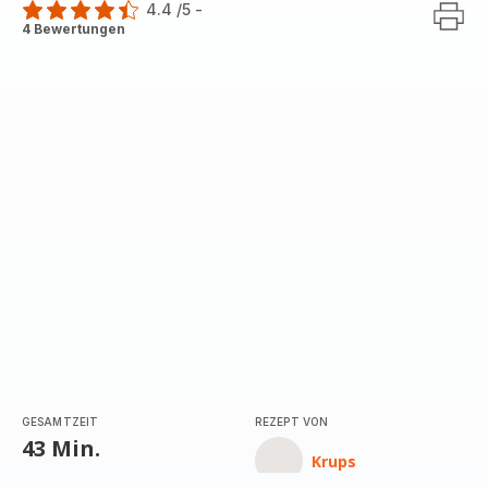
4.4
/5
-
ratings.4.4
4 Bewertungen
GESAMTZEIT
REZEPT VON
43 Min.
Krups