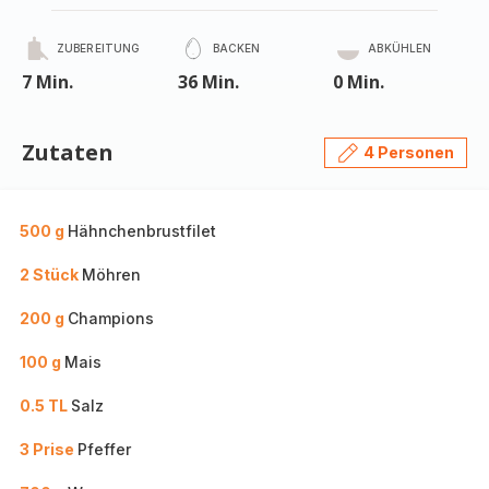
ZUBEREITUNG
BACKEN
ABKÜHLEN
7 Min.
36 Min.
0 Min.
Zutaten
4 Personen
500 g
Hähnchenbrustfilet
2 Stück
Möhren
200 g
Champions
100 g
Mais
0.5 TL
Salz
3 Prise
Pfeffer