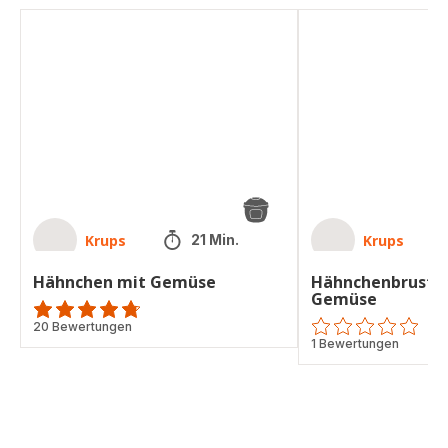
Hähnchen
Hähnchenbrust-
mit
Bällchen
Gemüse
mit
Gemüse
Krups
Krups
21 Min.
Hähnchen mit Gemüse
Hähnchenbrust-B
Gemüse
ratings.4.7
20 Bewertungen
ratings.0
1 Bewertungen