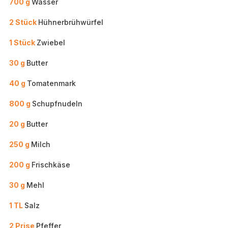
700 g
Wasser
2 Stück
Hühnerbrühwürfel
1 Stück
Zwiebel
30 g
Butter
40 g
Tomatenmark
800 g
Schupfnudeln
20 g
Butter
250 g
Milch
200 g
Frischkäse
30 g
Mehl
1 TL
Salz
2 Prise
Pfeffer