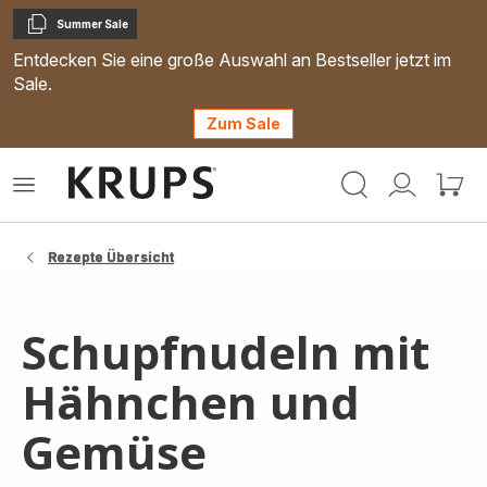
Summer Sale
Kopieren
Entdecken Sie eine große Auswahl an Bestseller jetzt im
Sale.
Zum Sale
Krups
Das
Mein
Mein
Homepage
Menü
Konto
Waren
öffnen
Rezepte Übersicht
Schupfnudeln mit
Hähnchen und
Gemüse