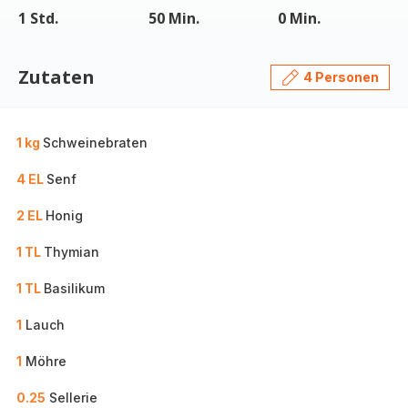
1 Std.
50 Min.
0 Min.
Zutaten
4 Personen
1 kg
Schweinebraten
4 EL
Senf
2 EL
Honig
1 TL
Thymian
1 TL
Basilikum
1
Lauch
1
Möhre
0.25
Sellerie