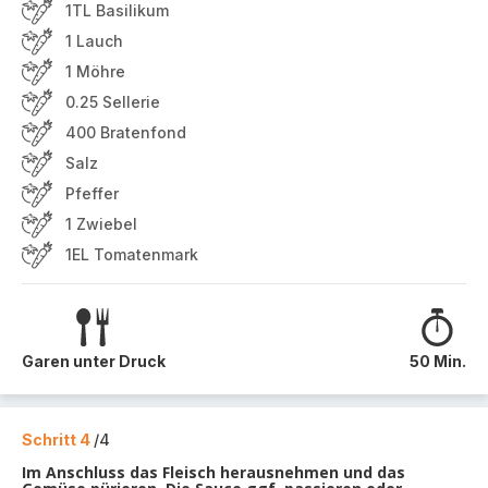
1TL Basilikum
1 Lauch
1 Möhre
0.25 Sellerie
400 Bratenfond
Salz
Pfeffer
1 Zwiebel
1EL Tomatenmark
Garen unter Druck
50 Min.
Schritt 4
/4
Im Anschluss das Fleisch herausnehmen und das