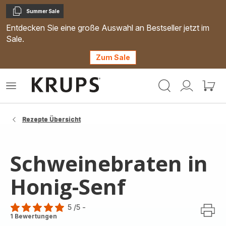
Summer Sale
Kopieren
Entdecken Sie eine große Auswahl an Bestseller jetzt im
Sale.
Zum Sale
Krups
Das
Mein
Mein
Homepage
Menü
Konto
Waren
öffnen
Rezepte Übersicht
Schweinebraten in
Honig-Senf
5
/5
-
Bewertung
1 Bewertungen