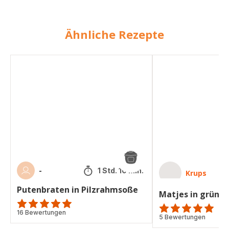
Ähnliche Rezepte
Putenbraten
Matjes
in
in
Pilzrahmsoße
grün
-
1 Std. 10 Min.
Krups
Putenbraten in Pilzrahmsoße
Matjes in grün
ratings.4.8
16 Bewertungen
Bewertung
5 Bewertungen
mit