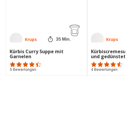
Fischfilets
Krups
Krups
35 Min.
Kürbis Curry Suppe mit
Kürbiscremesupp
Garnelen
und gedünsteten 
ratings.4.4
5 Bewertungen
ratings.4.5
4 Bewertungen