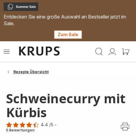
Summer Sale
Kopieren
Entdecken Sie eine große Auswahl an Bestseller jetzt im
Sale.
Zum Sale
Krups
Das
Mein
Mein
Homepage
Menü
Konto
Waren
öffnen
Rezepte Übersicht
Schweinecurry mit
Kürbis
4.4
/5
-
ratings.4.4
5 Bewertungen