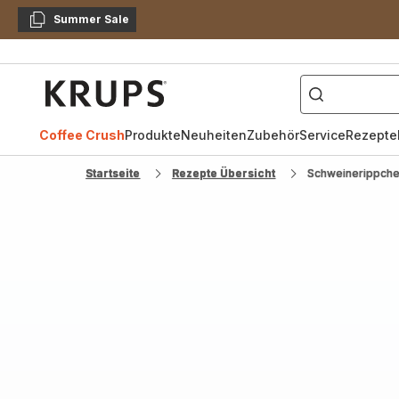
Summer Sale
Kopieren
["Kaffeevollautomat",
Krups
Homepage
Coffee Crush
Produkte
Neuheiten
Zubehör
Service
Rezepte
Startseite
Rezepte Übersicht
Schweinerippch