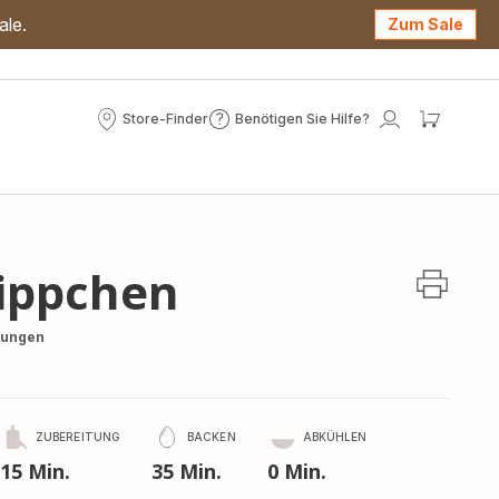
ale.
Zum Sale
Store-Finder
Benötigen Sie Hilfe?
Store-
Benötigen
Mein
Mein
Finder
Sie
Konto
Waren
Hilfe?
ippchen
tungen
ZUBEREITUNG
BACKEN
ABKÜHLEN
15 Min.
35 Min.
0 Min.