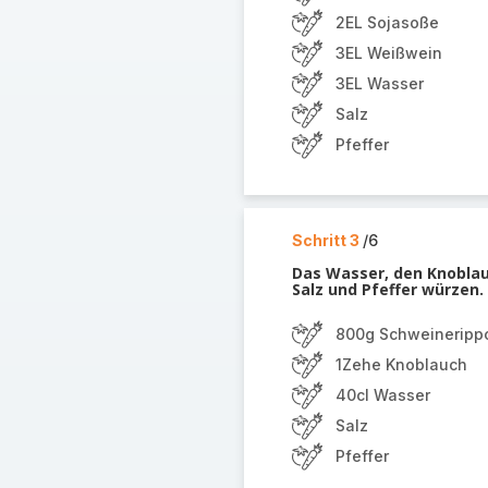
2EL Sojasoße
3EL Weißwein
3EL Wasser
Salz
Pfeffer
Schritt 3
/6
Das Wasser, den Knoblauc
Salz und Pfeffer würzen.
800g Schweineripp
1Zehe Knoblauch
40cl Wasser
Salz
Pfeffer