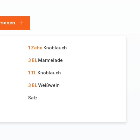
rsonen
en
Personen
hinzufügen
1 Zehe
Knoblauch
3 EL
Marmelade
1 TL
Knoblauch
3 EL
Weißwein
Salz