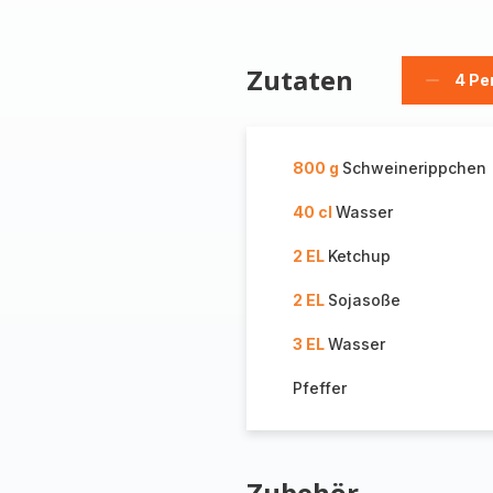
Zutaten
4 Pe
Person
löschen
800 g
Schweinerippchen
40 cl
Wasser
2 EL
Ketchup
2 EL
Sojasoße
3 EL
Wasser
Pfeffer
Zubehör