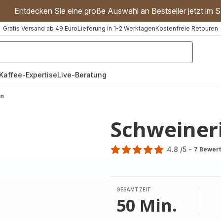
Entdecken Sie eine große Auswahl an Bestseller jetzt im S
Gratis Versand ab 49 Euro
Lieferung in 1-2 Werktagen
Kostenfreie Retouren
"Handmixer","Waffeleisen"]
Kaffee-Expertise
Live-Beratung
en
Schweiner
4.8
/5
-
7 Bewer
ratings.4.8
GESAMTZEIT
50 Min.