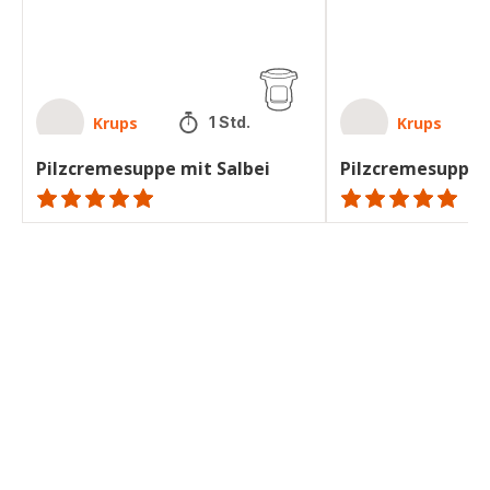
Krups
Krups
1 Std.
Pilzcremesuppe mit Salbei
Pilzcremesuppe m
ratings.NaN
ratings.NaN