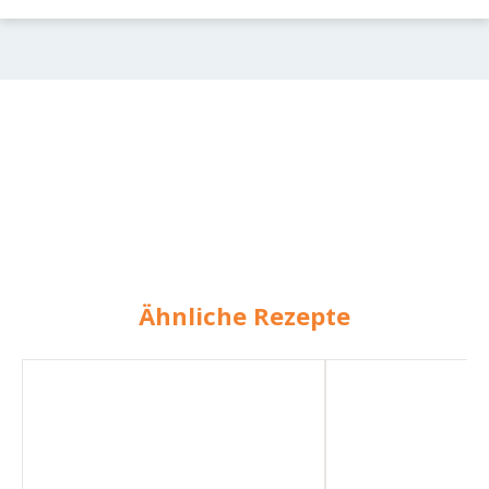
Ähnliche Rezepte
Pilzcremesuppe
Pilzcremesuppe
mit
mit
Salbei
Salbei