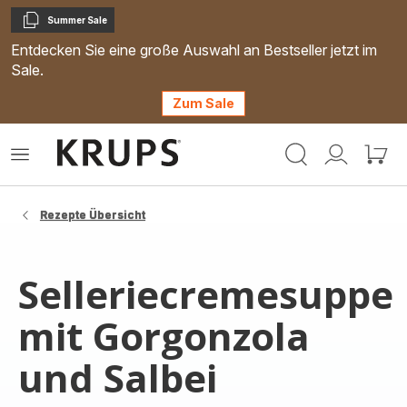
Summer Sale
Kopieren
Entdecken Sie eine große Auswahl an Bestseller jetzt im
Sale.
Zum Sale
Krups
Das
Mein
Mein
Homepage
Menü
Konto
Waren
öffnen
Rezepte Übersicht
Selleriecremesuppe
mit Gorgonzola
und Salbei