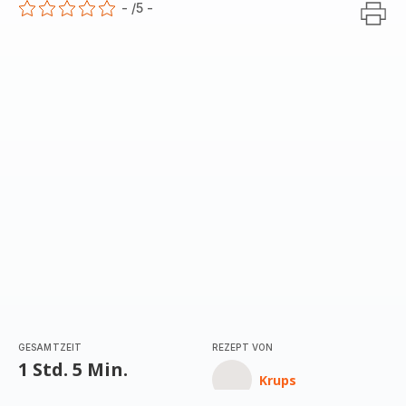
-
/5
-
ratings.0
GESAMTZEIT
REZEPT VON
1 Std. 5 Min.
Krups