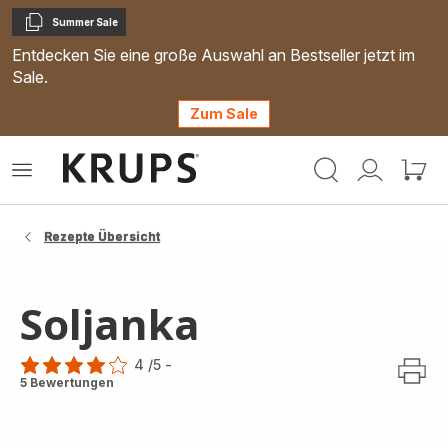
Summer Sale
Kopieren
Entdecken Sie eine große Auswahl an Bestseller jetzt im
Sale.
Zum Sale
Krups
Das
Mein
Mein
Homepage
Menü
Konto
Waren
öffnen
Rezepte Übersicht
Soljanka
4
/5
-
Bewertung
5 Bewertungen
mit
4
Sternen