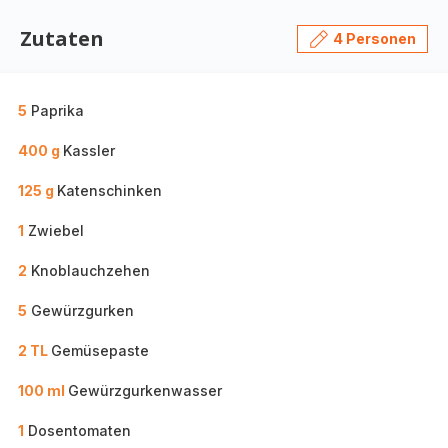
Zutaten
4 Personen
5
Paprika
400 g
Kassler
125 g
Katenschinken
1
Zwiebel
2
Knoblauchzehen
5
Gewürzgurken
2 TL
Gemüsepaste
100 ml
Gewürzgurkenwasser
1
Dosentomaten