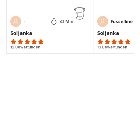
-
Fusselline
41 Min.
Soljanka
Soljanka
Bewertung
12 Bewertungen
ratings.4.9
13 Bewertungen
mit
5
Sternen
(Durchschnitt)