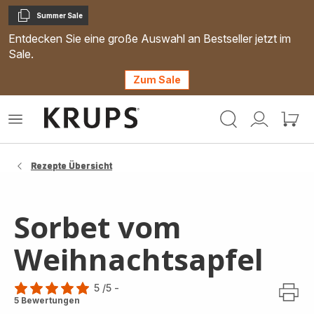
Summer Sale
Kopieren
Entdecken Sie eine große Auswahl an Bestseller jetzt im
Sale.
Zum Sale
Krups
Das
Mein
Mein
Homepage
Menü
Konto
Waren
öffnen
Rezepte Übersicht
Sorbet vom
Weihnachtsapfel
5
/5
-
Bewertung
5 Bewertungen