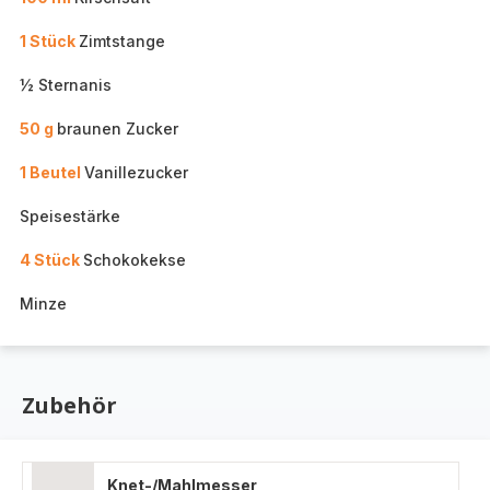
1 Stück
Zimtstange
½ Sternanis
50 g
braunen Zucker
1 Beutel
Vanillezucker
Speisestärke
4 Stück
Schokokekse
Minze
Zubehör
Knet-/Mahlmesser