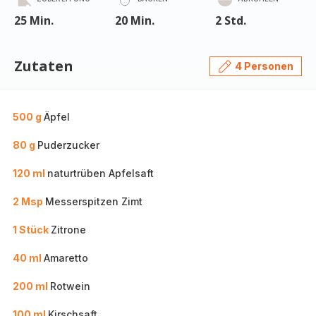
25 Min.
20 Min.
2 Std.
Zutaten
4 Personen
500 g
Äpfel
80 g
Puderzucker
120 ml
naturtrüben Apfelsaft
2 Msp
Messerspitzen Zimt
1 Stück
Zitrone
40 ml
Amaretto
200 ml
Rotwein
100 ml
Kirschsaft