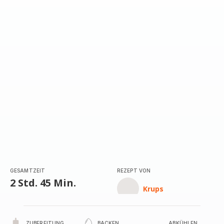
mit
5
Sternen
(Durchschnitt)
GESAMTZEIT
REZEPT VON
2 Std. 45 Min.
Krups
ZUBEREITUNG
BACKEN
ABKÜHLEN