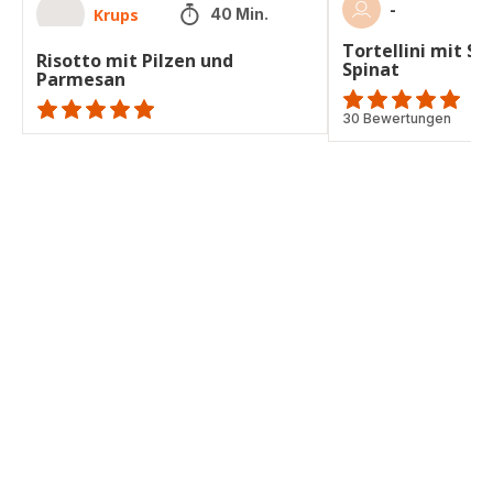
-
Krups
40 Min.
Tortellini mit S
Risotto mit Pilzen und
Spinat
Parmesan
Bewertung
30 Bewertungen
ratings.NaN
mit
5
Sternen
(Durchschnitt)