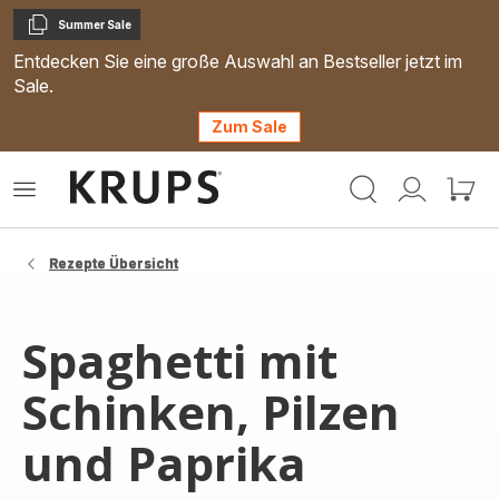
Summer Sale
Kopieren
Entdecken Sie eine große Auswahl an Bestseller jetzt im
Sale.
Zum Sale
Krups
Das
Mein
Mein
Homepage
Menü
Konto
Waren
öffnen
Rezepte Übersicht
Spaghetti mit
Schinken, Pilzen
und Paprika