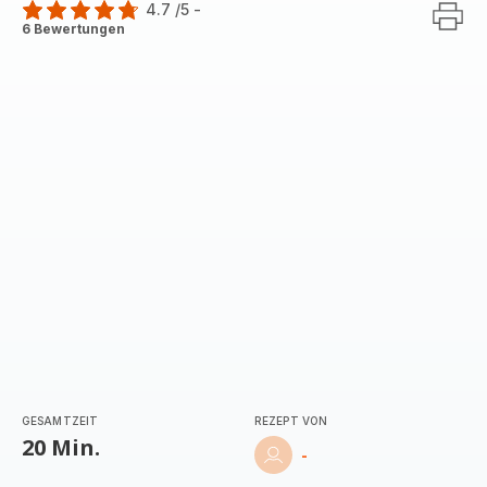
4.7
/5
-
ratings.4.7
6 Bewertungen
GESAMTZEIT
REZEPT VON
20 Min.
-