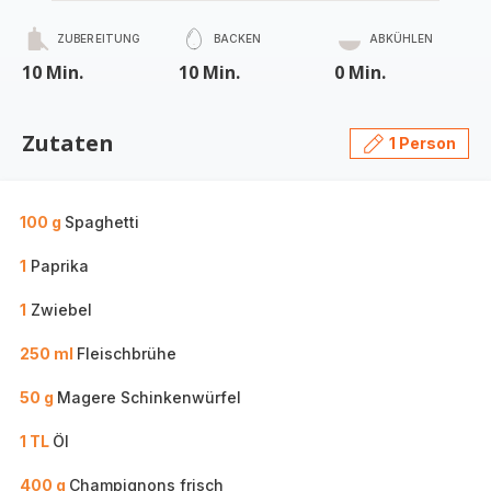
ZUBEREITUNG
BACKEN
ABKÜHLEN
10 Min.
10 Min.
0 Min.
Zutaten
1 Person
100 g
Spaghetti
1
Paprika
1
Zwiebel
250 ml
Fleischbrühe
50 g
Magere Schinkenwürfel
1 TL
Öl
400 g
Champignons frisch