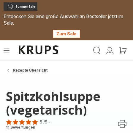
Summer Sale
Kopieren
Entdecken Sie eine große Auswahl an Bestseller jetzt im
Sale.
Zum Sale
Krups
Das
Mein
Mein
Homepage
Menü
Konto
Waren
öffnen
Rezepte Übersicht
Spitzkohlsuppe
(vegetarisch)
5
/5
-
Bewertung
11 Bewertungen