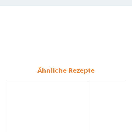
Ähnliche Rezepte
Kichererbsen-
Vegetarische
Kartoffel-
Kohlrouladen
Suppe
(vegetarisch)