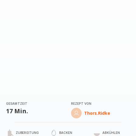
mit
5
Sternen
(Durchschnitt)
GESAMTZEIT
REZEPT VON
17 Min.
Thors.Ridke
ZUBEREITUNG
BACKEN
ABKÜHLEN