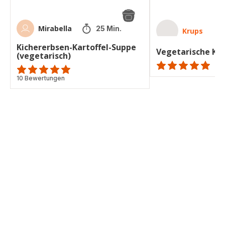
Mirabella
25 Min.
Krups
Kichererbsen-Kartoffel-Suppe
Vegetarische Ko
(vegetarisch)
ratings.NaN
Bewertung
10 Bewertungen
mit
5
Sternen
(Durchschnitt)