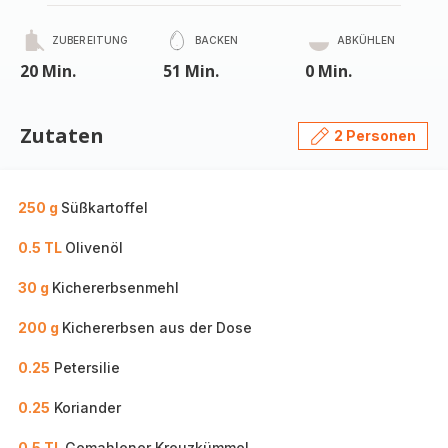
ZUBEREITUNG
BACKEN
ABKÜHLEN
20 Min.
51 Min.
0 Min.
Zutaten
2 Personen
250 g
Süßkartoffel
0.5 TL
Olivenöl
30 g
Kichererbsenmehl
200 g
Kichererbsen aus der Dose
0.25
Petersilie
0.25
Koriander
0.5 TL
Gemahlener Kreuzkümmel