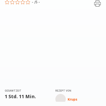
-
/5
-
ratings.0
GESAMTZEIT
REZEPT VON
1 Std. 11 Min.
Krups