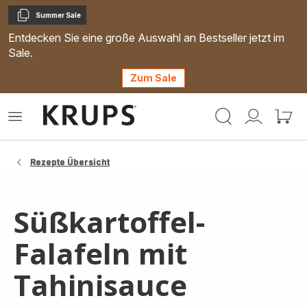
Summer Sale
Kopieren
Entdecken Sie eine große Auswahl an Bestseller jetzt im
Sale.
Zum Sale
Krups
Das
Mein
Mein
Homepage
Menü
Konto
Waren
öffnen
Rezepte Übersicht
Süßkartoffel-
Falafeln mit
Tahinisauce