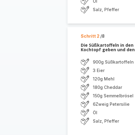
Öl
Salz, Pfeffer
Schritt 2
/8
Die Süßkartoffeln in de
Kochtopf geben und den 
900g Süßkartoffeln
3 Eier
120g Mehl
180g Cheddar
150g Semmelbrösel
6Zweig Petersilie
Öl
Salz, Pfeffer