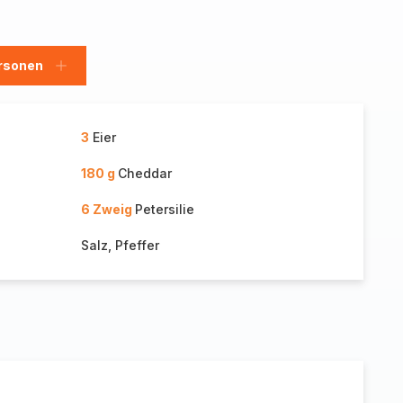
rsonen
en
Personen
hinzufügen
3
Eier
180 g
Cheddar
6 Zweig
Petersilie
Salz, Pfeffer