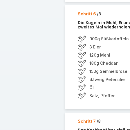
Schritt 6
/8
Die Kugeln in Mehl, Ei u
zweites Mal wiederholen
900g Süßkartoffeln
3 Eier
120g Mehl
180g Cheddar
150g Semmelbrösel
6Zweig Petersilie
Öl
Salz, Pfeffer
Schritt 7
/8
Den Kochbehälter einöle