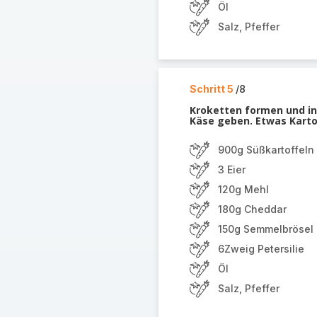
Öl
Salz, Pfeffer
Schritt 5
/8
Kroketten formen und in
Käse geben. Etwas Karto
900g Süßkartoffeln
3 Eier
120g Mehl
180g Cheddar
150g Semmelbrösel
6Zweig Petersilie
Öl
Salz, Pfeffer