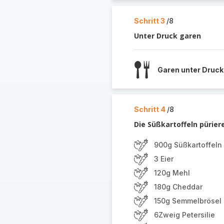
Schritt 3
/8
Unter Druck garen
Garen unter Druck
Schritt 4
/8
Die Süßkartoffeln pürier
900g Süßkartoffeln
3 Eier
120g Mehl
180g Cheddar
150g Semmelbrösel
6Zweig Petersilie