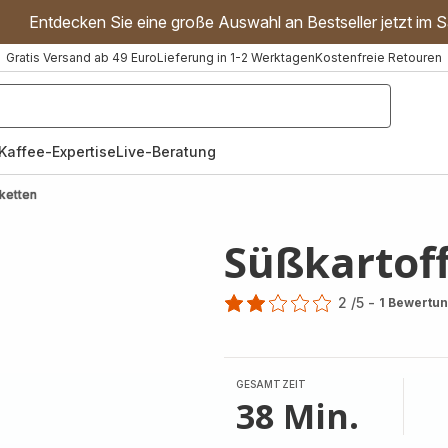
Entdecken Sie eine große Auswahl an Bestseller jetzt im S
Gratis Versand ab 49 Euro
Lieferung in 1-2 Werktagen
Kostenfreie Retouren
"Handmixer","Waffeleisen"]
Kaffee-Expertise
Live-Beratung
ketten
Süßkartoff
2
/5
-
1 Bewertu
Bewertung
mit
2
Sternen
GESAMTZEIT
(Durchschnitt)
38 Min.