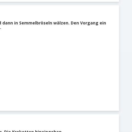
nd dann in Semmelbröseln wälzen. Den Vorgang ein
.
n. Die Kroketten hineingeben.