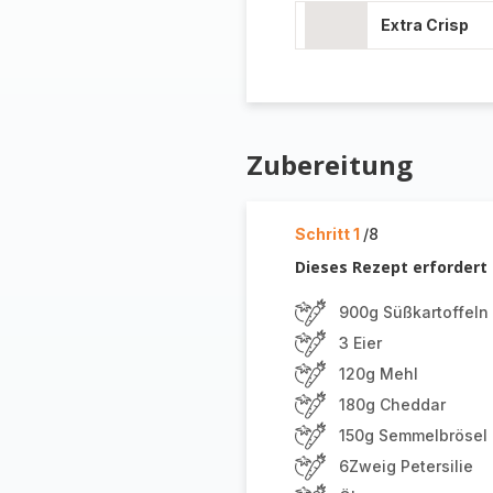
Extra Crisp
Zubereitung
Schritt 1
/8
Dieses Rezept erfordert 
900g Süßkartoffeln
3 Eier
120g Mehl
180g Cheddar
150g Semmelbrösel
6Zweig Petersilie