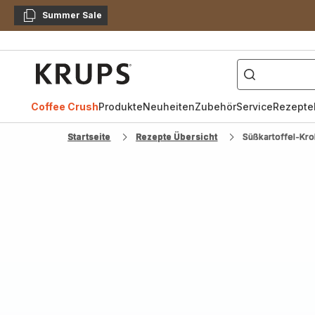
Summer Sale
Kopieren
["Kaffeevollautomat",
Krups
Homepage
Coffee Crush
Produkte
Neuheiten
Zubehör
Service
Rezepte
Startseite
Rezepte Übersicht
Süßkartoffel-Kro