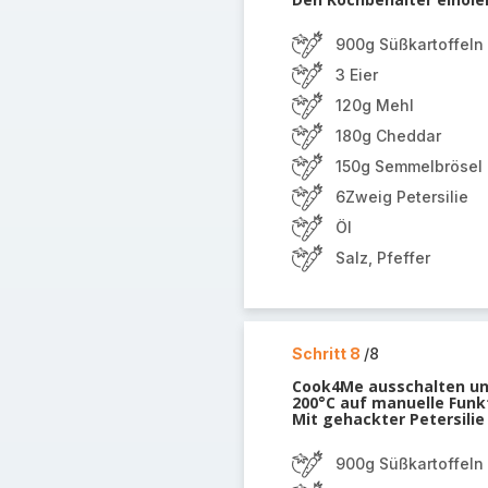
900g Süßkartoffeln
3 Eier
120g Mehl
180g Cheddar
150g Semmelbrösel
6Zweig Petersilie
Öl
Salz, Pfeffer
Schritt 8
/8
Cook4Me ausschalten und
200°C auf manuelle Funkt
Mit gehackter Petersilie
900g Süßkartoffeln