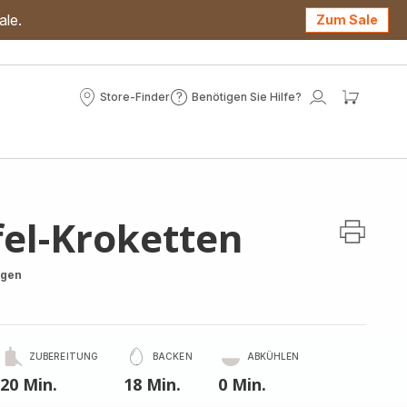
ale.
Zum Sale
Store-Finder
Benötigen Sie Hilfe?
Store-
Benötigen
Mein
Mein
Finder
Sie
Konto
Waren
Hilfe?
el-Kroketten
ngen
ZUBEREITUNG
BACKEN
ABKÜHLEN
20 Min.
18 Min.
0 Min.