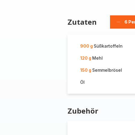
Zutaten
6 Pe
Person
löschen
900 g
Süßkartoffeln
120 g
Mehl
150 g
Semmelbrösel
Öl
Zubehör