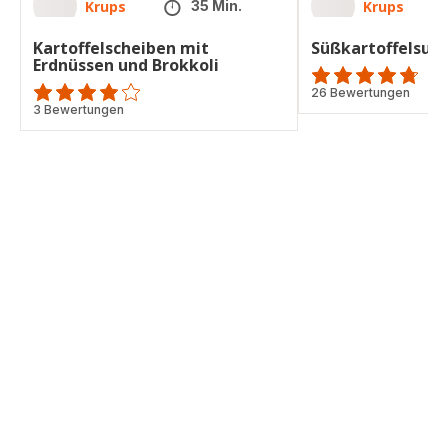
Krups
Krups
35 Min.
Kartoffelscheiben mit
Süßkartoffelsup
Erdnüssen und Brokkoli
ratings.4.7
26 Bewertungen
ratings.3.8
3 Bewertungen