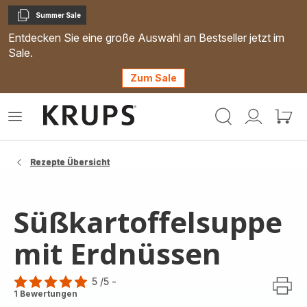
Summer Sale
Kopieren
Entdecken Sie eine große Auswahl an Bestseller jetzt im
Sale.
Zum Sale
Krups
Das
Mein
Mein
Homepage
Menü
Konto
Waren
öffnen
Rezepte Übersicht
Süßkartoffelsuppe
mit Erdnüssen
5
/5
-
Bewertung
1 Bewertungen