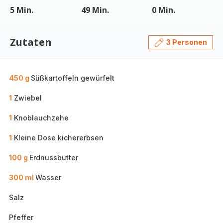
5 Min.
49 Min.
0 Min.
Zutaten
3 Personen
450 g
Süßkartoffeln gewürfelt
1
Zwiebel
1
Knoblauchzehe
1
Kleine Dose kichererbsen
100 g
Erdnussbutter
300 ml
Wasser
Salz
Pfeffer