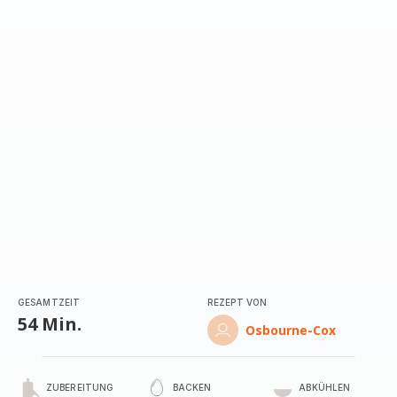
mit
5
Sternen
(Durchschnitt)
GESAMTZEIT
REZEPT VON
54 Min.
Osbourne-Cox
ZUBEREITUNG
BACKEN
ABKÜHLEN