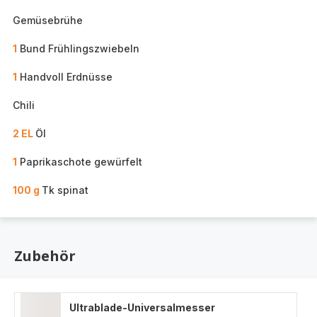
Gemüsebrühe
1
Bund Frühlingszwiebeln
1
Handvoll Erdnüsse
Chili
2 EL
Öl
1
Paprikaschote gewürfelt
100 g
Tk spinat
Zubehör
Ultrablade-Universalmesser