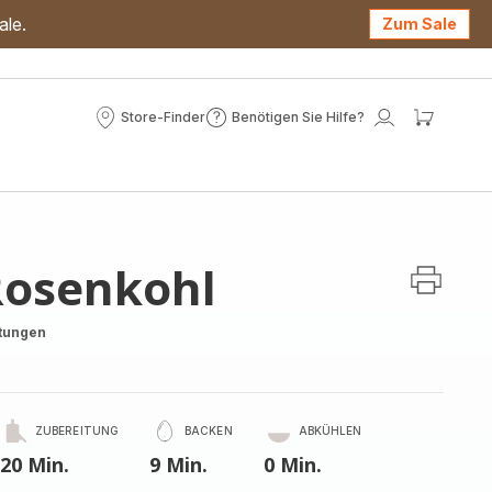
ale.
Zum Sale
Store-Finder
Benötigen Sie Hilfe?
Store-
Benötigen
Mein
Mein
Finder
Sie
Konto
Waren
Hilfe?
Rosenkohl
tungen
ZUBEREITUNG
BACKEN
ABKÜHLEN
20 Min.
9 Min.
0 Min.