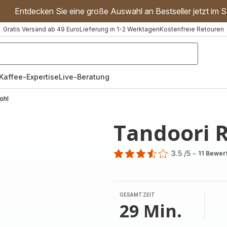
Entdecken Sie eine große Auswahl an Bestseller jetzt im S
Gratis Versand ab 49 Euro
Lieferung in 1-2 Werktagen
Kostenfreie Retouren
"Handmixer","Waffeleisen"]
Kaffee-Expertise
Live-Beratung
ohl
Tandoori 
3.5
/5
-
11 Bewer
ratings.3.5
GESAMTZEIT
29 Min.