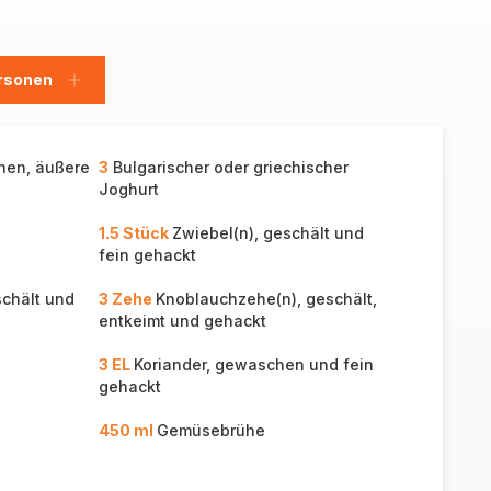
rsonen
en
Personen
hinzufügen
hen, äußere
3
Bulgarischer oder griechischer
Joghurt
1.5 Stück
Zwiebel(n), geschält und
fein gehackt
schält und
3 Zehe
Knoblauchzehe(n), geschält,
entkeimt und gehackt
3 EL
Koriander, gewaschen und fein
gehackt
450 ml
Gemüsebrühe