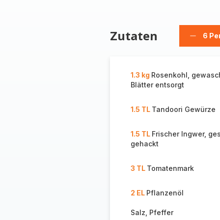
Zutaten
6 Pe
Person
löschen
1.3 kg
Rosenkohl, gewasc
Blätter entsorgt
1.5 TL
Tandoori Gewürze
1.5 TL
Frischer Ingwer, ge
gehackt
3 TL
Tomatenmark
2 EL
Pflanzenöl
Salz, Pfeffer