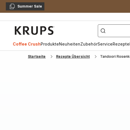
Summer Sale
Kopieren
["Kaffeevollautomat",
Krups
Homepage
Coffee Crush
Produkte
Neuheiten
Zubehör
Service
Rezepte
Startseite
Rezepte Übersicht
Tandoori Rosenk